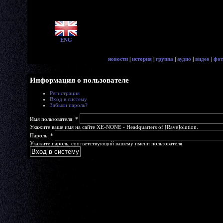
ENG
новости
|
история
|
группа
|
аудио
|
видео
|
фот
Информация о пользователе
Регистрация
Вход в систему
Забыли пароль?
Имя пользователя:
*
Укажите ваше имя на сайте XE-NONE - Headquarters of [Rave]olution.
Пароль:
*
Укажите пароль, соответствующий вашему имени пользователя.