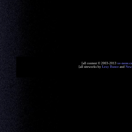
[all content © 2003-2013
xe-none.c
[all siteworks by
Lexy Dance
and
New