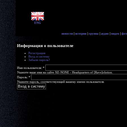
ENG
новости
|
история
|
группа
|
аудио
|
видео
|
фот
Информация о пользователе
Регистрация
Вход в систему
Забыли пароль?
Имя пользователя:
*
Укажите ваше имя на сайте XE-NONE - Headquarters of [Rave]olution.
Пароль:
*
Укажите пароль, соответствующий вашему имени пользователя.