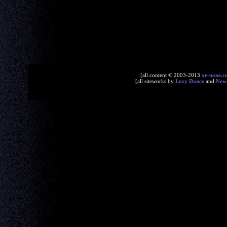
[all content © 2003-2013
xe-none.c
[all siteworks by
Lexy Dance
and
New