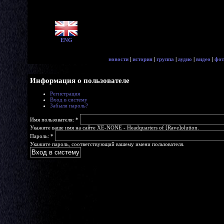
ENG
новости
|
история
|
группа
|
аудио
|
видео
|
фот
Информация о пользователе
Регистрация
Вход в систему
Забыли пароль?
Имя пользователя:
*
Укажите ваше имя на сайте XE-NONE - Headquarters of [Rave]olution.
Пароль:
*
Укажите пароль, соответствующий вашему имени пользователя.