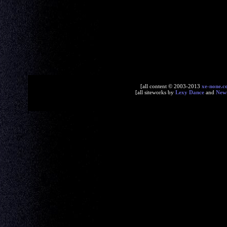
[all content © 2003-2013
xe-none.c
[all siteworks by
Lexy Dance
and
New