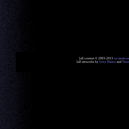
[all content © 2003-2013
xe-none.c
[all siteworks by
Lexy Dance
and
New