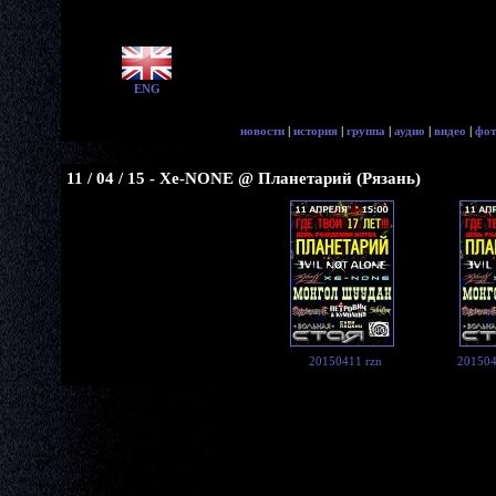
ENG
новости
|
история
|
группа
|
аудио
|
видео
|
фот
11 / 04 / 15 - Xe-NONE @ Планетарий (Рязань)
20150411 rzn
201504