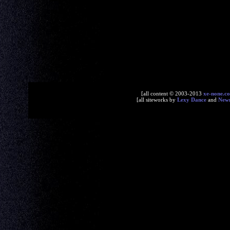
[all content © 2003-2013
xe-none.c
[all siteworks by
Lexy Dance
and
New