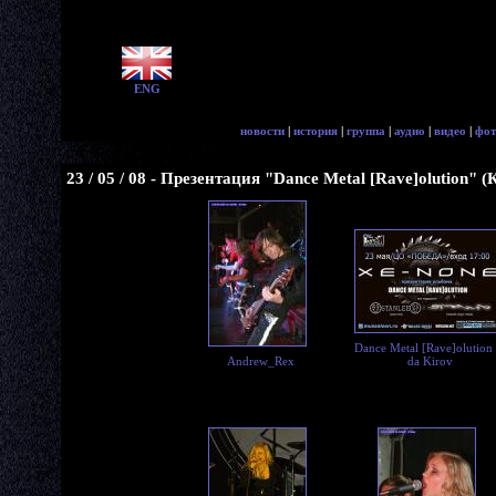
ENG
новости
|
история
|
группа
|
аудио
|
видео
|
фот
23 / 05 / 08 - Презентация "Dance Metal [Rave]olution" (
Dance Metal [Rave]olution 
Andrew_Rex
da Kirov