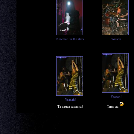
Newman in the dark
Watson
Yeaaah!
Yeaaah!
Та самая зарядка?
Типа да