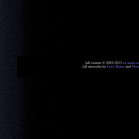
[all content © 2003-2013
xe-none.c
[all siteworks by
Lexy Dance
and
New