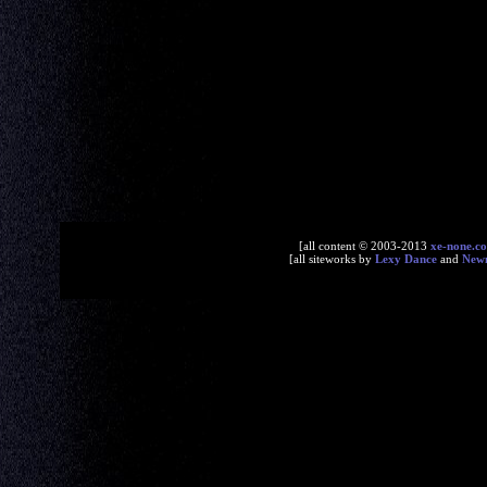
[all content © 2003-2013
xe-none.c
[all siteworks by
Lexy Dance
and
New