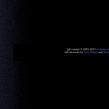
[all content © 2003-2013
xe-none.c
[all siteworks by
Lexy Dance
and
New