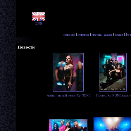
ENG
новости
|
история
|
группа
|
аудио
|
видео
|
фот
Новости
Алёна - новый голос Xe-NONE
Постер Xe-NONE (верт)