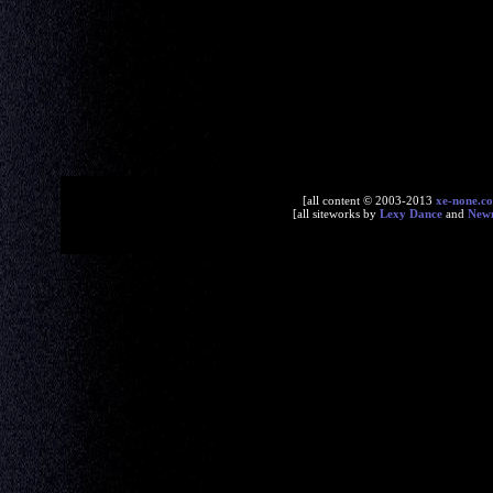
[all content © 2003-2013
xe-none.c
[all siteworks by
Lexy Dance
and
New