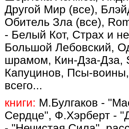
Другой Мир (все), Блэ
Обитель Зла (все), Ro
- Белый Кот, Страх и н
Большой Лебовский, О
шрамом, Кин-Дза-Дза, 
Капуцинов, Псы-воины,
всего...
книги:
М.Булгаков - "Ма
Сердце", Ф.Хэрберт - "
- "Нечистая Сила", рас