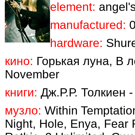
element:
angel's
manufactured:
0
hardware:
Shure
кино:
Горькая луна, В 
November
книги:
Дж.Р.Р. Толкиен 
музло:
Within Temptatio
Night, Hole, Enya, Fear F