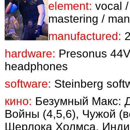
element:
vocal /
mastering / ma
manufactured:
2
hardware:
Presonus 44V
headphones
software:
Steinberg soft
кино:
Безумный Макс: Д
Войны (4,5,6), Чужой (
Шерлока Холмса, Индиа