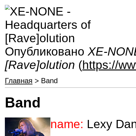
Опубликовано
XE-NONE 
[Rave]olution
(
https://w
Главная
> Band
Band
name:
Lexy Da