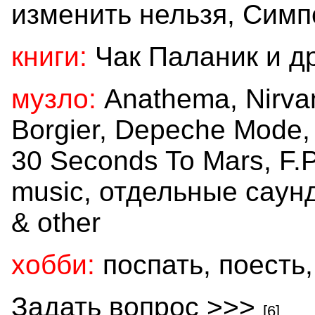
изменить нельзя, Сим
книги:
Чак Паланик и д
музло:
Anathema, Nirvan
Borgier, Depeche Mode, 
30 Seconds To Mars, F.P
music, отдельные саун
& other
хобби:
поспать, поесть,
Задать вопрос >>>
[6]