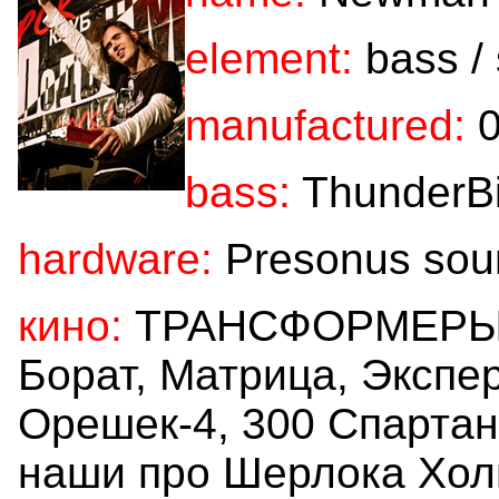
element:
bass /
manufactured:
0
bass:
ThunderBi
hardware:
Presonus sou
кино:
ТРАНСФОРМЕРЫ! А
Борат, Матрица, Экспе
Орешек-4, 300 Спартан
наши про Шерлока Хол