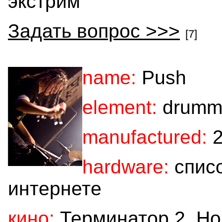
экстрим
Задать вопрос >>>
[7]
name:
Push
element:
drumm
manufactured:
2
hardware:
списо
интернете
кино:
Терминатор 2, Ho