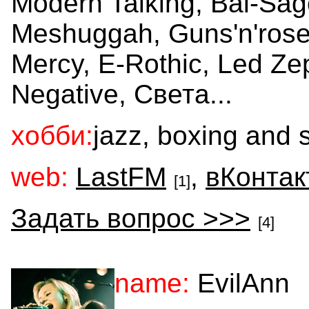
Modern Talking, Bal-Sago
Meshuggah, Guns'n'roses,
Mercy, E-Rothic, Led Ze
Negative, Света...
хобби:
jazz, boxing and 
web:
LastFM
,
вКонтак
[1]
Задать вопрос >>>
[4]
name:
EvilAnn