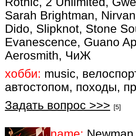
Rothic, 2 Unlimited, Gwe
Sarah Brightman, Nirvan
Dido, Slipknot, Stone So
Evanescence, Guano Ap
Aerosmith, ЧиЖ
хобби:
music, велоспор
автостопом, походы, п
Задать вопрос >>>
[5]
name:
Newman