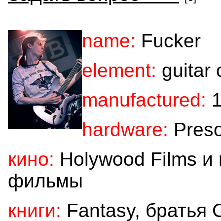
name:
Fucker
element:
guitar 
manufactured:
1
hardware:
Preso
кино:
Holywood Films и
фильмы
книги:
Fantasy, братья 