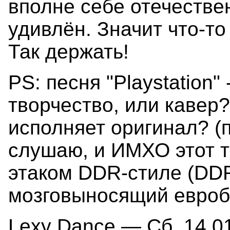
вполне себе отечестве
удивлён. Значит что-т
Так держать!
PS: песня "Playstation"
творчество, или кавер?
исполняет оригинал? (п
слушаю, и ИМХО этот т
этаком DDR-стиле (DDR
мозговыносящий евроб
Lexy Dance — Сб, 14.01