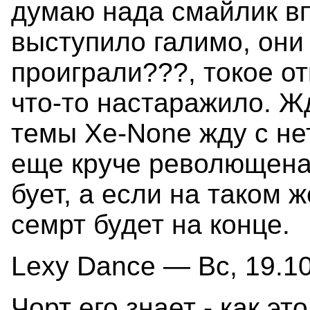
думаю нада смайлик впи
выступило галимо, они
проиграли???, токое о
что-то настаражило. Ж
темы Xe-None жду с н
еще круче револющена
бует, а если на таком 
семрт будет на конце.
Lexy Dance — Вс, 19.10
Чорт его знает - как эт