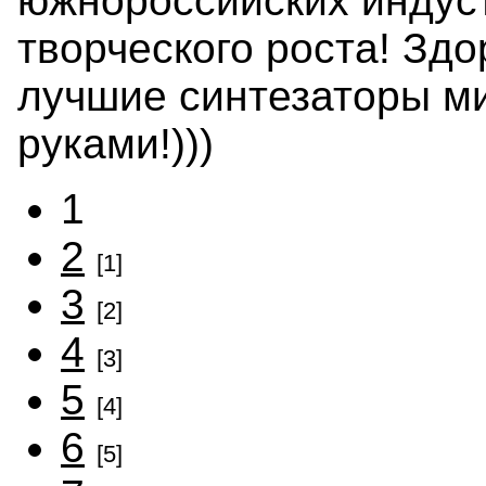
южнороссийских индуст
творческого роста! Здо
лучшие синтезаторы м
руками!)))
1
2
[1]
3
[2]
4
[3]
5
[4]
6
[5]