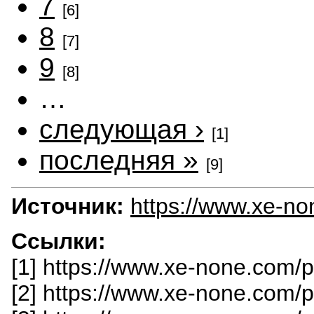
7
[6]
8
[7]
9
[8]
…
следующая ›
[1]
последняя »
[9]
Источник:
https://www.xe-n
Ссылки:
[1] https://www.xe-none.com/
[2] https://www.xe-none.com/