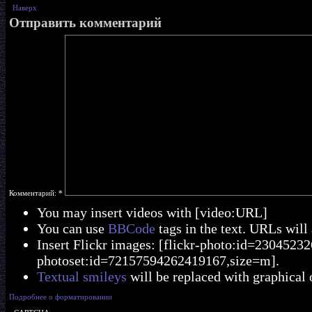
Наверх
Отправить комментарий
Комментарий:
*
You may insert videos with [video:URL]
You can use
BBCode
tags in the text. URLs will
Insert Flickr images: [flickr-photo:id=230452326
photoset:id=72157594262419167,size=m].
Textual smileys
will be replaced with graphical 
Подробнее о форматировании