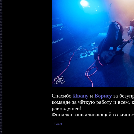
Спасибо
Ивану
и
Борису
за безуп
команде за чёткую работу и всем, к
равнодушен!
Финалка зашкаливающей готично
Tweet