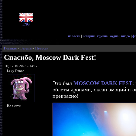
ENG
новости
|
история
|
группа
|
аудио
|
видео
|
ф
Главная
»
Forums
»
Новости
Спасибо, Moscow Dark Fest!
Пт, 17.10.2025 - 14:17
Lexy Dance
Это был
MOSCOW DARK FEST
:
облеты дронами, океан эмоций и ог
прекрасно!
Не в сети