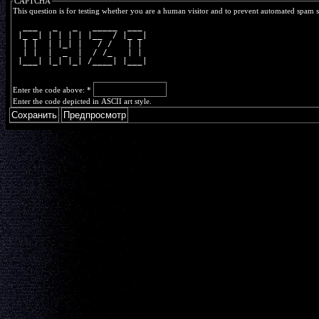
CAPTCHA
This question is for testing whether you are a human visitor and to prevent automated spam 
  ___   _   _   _____  ___ 
 |_ _| | | | | |__  / |_ _|
  | |  | |_| |   / /   | | 
  | |  |  _  |  / /_   | | 
 |___| |_| |_| /____| |___|
Enter the code above:
*
Enter the code depicted in ASCII art style.