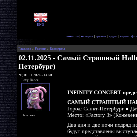
ENG
новости
|
история
|
группа
|
аудио
|
видео
|
фот
Главная
»
Forums
»
Концерты
02.11.2025 - Самый Страшный Hall
Петербург)
Чт, 01.01.2026 - 14:50
Lexy Dance
INFINITY CONCERT предст
САМЫЙ СТРАШНЫЙ HAL
Город: Санкт-Петербург ● Дат
Место: «Factory 3» (Кожевен
Не в сети
Два дня и две ночи подряд на
будут представлены выступл