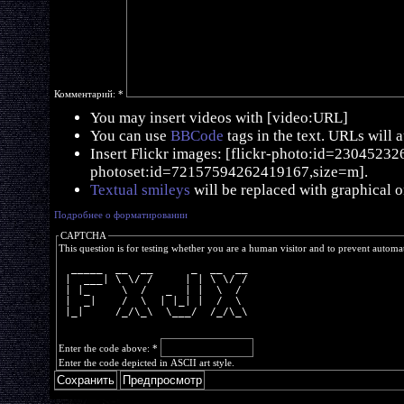
Комментарий:
*
You may insert videos with [video:URL]
You can use
BBCode
tags in the text. URLs will 
Insert Flickr images: [flickr-photo:id=230452326,
photoset:id=72157594262419167,size=m].
Textual smileys
will be replaced with graphical o
Подробнее о форматировании
CAPTCHA
This question is for testing whether you are a human visitor and to prevent autom
  _____  __  __      _  __  __
 |  ___| \ \/ /     | | \ \/ /
 | |_     \  /   _  | |  \  / 
 |  _|    /  \  | |_| |  /  \ 
 |_|     /_/\_\  \___/  /_/\_\
Enter the code above:
*
Enter the code depicted in ASCII art style.