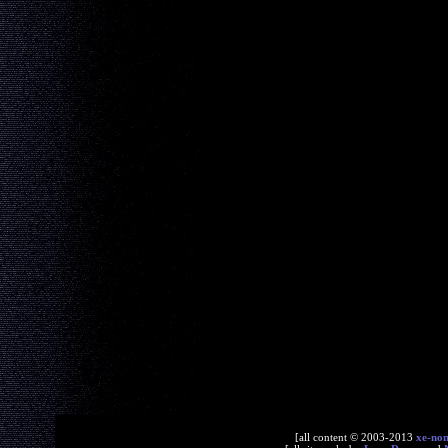
[all content © 2003-2013
xe-no