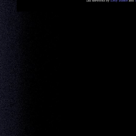
[all siteworks by
Lexy Dance
and