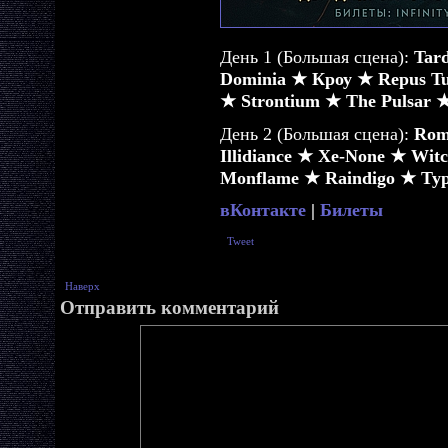
День 1 (Большая сцена):
Tar
Dominia ★ Кроу ★ Repus Tu
★ Strontium ★ The Pulsar ★
День 2 (Большая сцена):
Rom
Illidiance ★ Xe-None ★ Wit
Monflame ★ Raindigo ★ Ту
вКонтакте
|
Билеты
Tweet
Наверх
Отправить комментарий