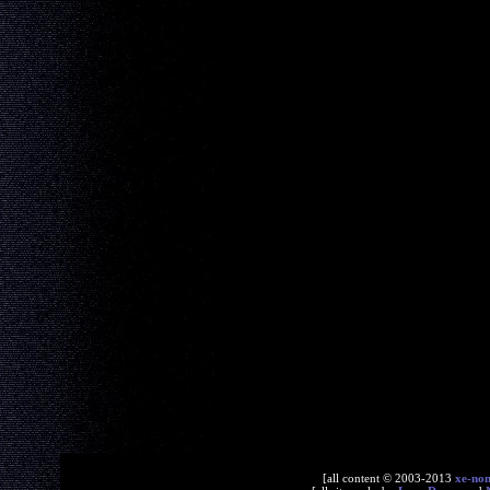
[all content © 2003-2013
xe-no