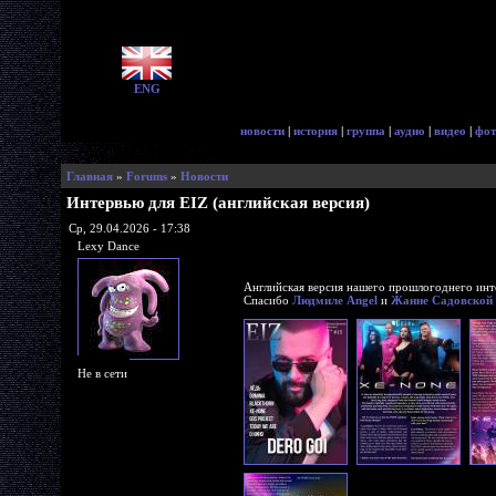
ENG
новости
|
история
|
группа
|
аудио
|
видео
|
фот
Главная
»
Forums
»
Новости
Интервью для EIZ (английская версия)
Ср, 29.04.2026 - 17:38
Lexy Dance
Английская версия нашего прошлогоднего ин
Спасибо
Людмиле Angel
и
Жанне Садовской
Не в сети