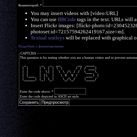
Комментарий:
*
You may insert videos with [video:URL]
You can use
BBCode
tags in the text. URLs will 
Insert Flickr images: [flickr-photo:id=230452326,
photoset:id=72157594262419167,size=m].
Textual smileys
will be replaced with graphical o
Подробнее о форматировании
CAPTCHA
This question is for testing whether you are a human visitor and to prevent autom
  _       _   _  __        __  ____  
 | |     | \ | | \ \      / / / ___| 
 | |     |  \| |  \ \ /\ / /  \___ \ 
 | |___  | |\  |   \ V  V /    ___) |
 |_____| |_| \_|    \_/\_/    |____/ 
Enter the code above:
*
Enter the code depicted in ASCII art style.