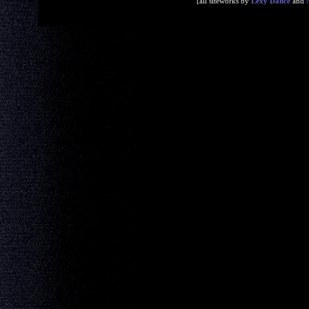
[all siteworks by
Lexy Dance
and