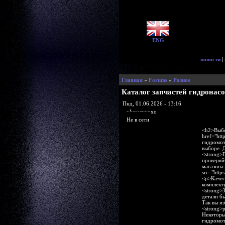
ENG
новости
|
Главная
»
Forums
»
Разное
Каталог запчастей гидронасо
Пнд, 01.06.2026 - 13:16
yluxasyvoxo
Не в сети
<h2>Выбо
href="htt
гидромот
выборе. 
<strong>
проверяй
магазина
src="http
<p>Качес
комплект
<strong>
детали б
Так вы и
<strong>
Некоторы
гидромот