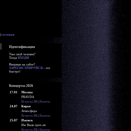
|
гостевая
Идентификация
Уже свой человек?
Тогда
ВХОДИ
Впервые на сайте?
ЗАРЕГИСТРИРУЙСЯ
- это
быстро!
Концерты 2026
17.01
Москва
PRAVDA
Встреча ВК
|
Билеты
24.07
Киров
Атмосфера
Встреча ВК
|
Билеты
25.07
Ижевск
Иж Выль open air
Встреча ВК
|
Билеты