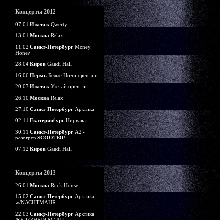
Концерты 2012
07.01
Ижевск
Qwerty
13.01
Москва
Relax
11.02
Санкт-Петербург
Money
Honey
28.04
Киров
Gaudi Hall
16.06
Пермь
Белые Ночи open-air
20.07
Ижевск
Улетай open-air
26.10
Москва
Relax
27.10
Санкт-Петербург
Арктика
02.11
Екатеринбург
Нирвана
30.11
Санкт-Петербург
А2 -
разогрев
SCOOTER
!
07.12
Киров
Gaudi Hall
Концерты 2013
26.01
Москва
Rock House
15.02
Санкт-Петербург
Арктика
w/NACHTMAHR
22.03
Санкт-Петербург
Арктика
ЖЕЛЕЗНЫЙ МАРШ