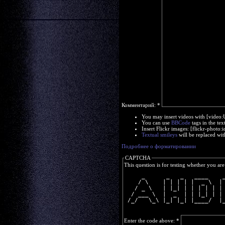
Комментарий:
*
You may insert videos with [video
You can use
BBCode
tags in the tex
Insert Flickr images: [flickr-phot
Textual smileys
will be replaced wit
Подробнее о форматировании
CAPTCHA
This question is for testing whether you a
     _      _   _   ____    
    / \    | | | | |  _ \  |
   / _ \   | |_| | | | | | |
  / ___ \  |  _  | | |_| | |
 /_/   \_\ |_| |_| |____/  |
Enter the code above:
*