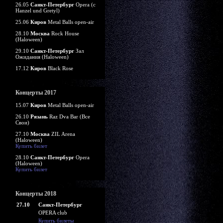
26.05
Санкт-Петербург
Opera (c
Hanzel und Gretyl)
25.06
Киров
Metal Balls open-air
28.10
Москва
Rock House
(Haloween)
29.10
Санкт-Петербург
Зал
Ожидания (Haloween)
17.12
Киров
Black Rose
Концерты 2017
15.07
Киров
Metal Balls open-air
26.10
Рязань
Raz Dva Bar (Все
Свои)
27.10
Москва
ZIL Arena
(Haloween)
Купить билет
28.10
Санкт-Петербург
Opera
(Haloween)
Купить билет
Концерты 2018
27.10
Санкт-Петербург
OPERA club
Купить билеты