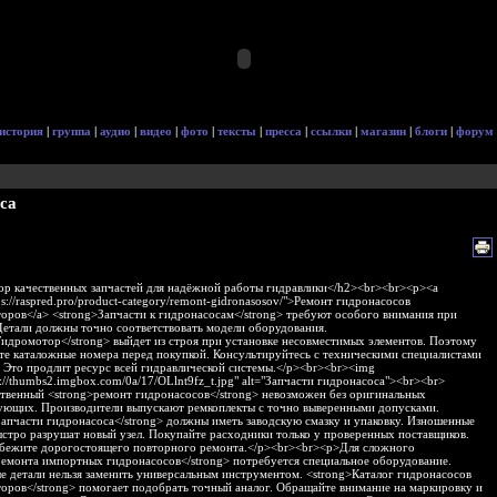
история
|
группа
|
аудио
|
видео
|
фото
|
тексты
|
пресса
|
ссылки
|
магазин
|
блоги
|
форум
са
р качественных запчастей для надёжной работы гидравлики</h2><br><br><p><a
ps://raspred.pro/product-category/remont-gidronasosov/">Ремонт гидронасосов
оров</a> <strong>Запчасти к гидронасосам</strong> требуют особого внимания при
Детали должны точно соответствовать модели оборудования.
Гидромотор</strong> выйдет из строя при установке несовместимых элементов. Поэтому
те каталожные номера перед покупкой. Консультируйтесь с техническими специалистами
. Это продлит ресурс всей гидравлической системы.</p><br><br><img
s://thumbs2.imgbox.com/0a/17/OLlnt9fz_t.jpg" alt="Запчасти гидронасоса"><br><br>
твенный <strong>ремонт гидронасосов</strong> невозможен без оригинальных
ующих. Производители выпускают ремкоплекты с точно выверенными допусками.
Запчасти гидронасоса</strong> должны иметь заводскую смазку и упаковку. Изношенные
ыстро разрушат новый узел. Покупайте расходники только у проверенных поставщиков.
збежите дорогостоящего повторного ремонта.</p><br><br><p>Для сложного
ремонта импортных гидронасосов</strong> потребуется специальное оборудование.
е детали нельзя заменить универсальным инструментом. <strong>Каталог гидронасосов
оров</strong> помогает подобрать точный аналог. Обращайте внимание на маркировку и