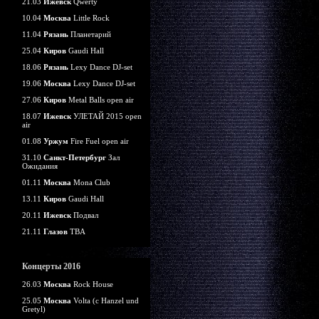
21.03
Ижевск
Qwerty
10.04
Москва
Little Rock
11.04
Рязань
Планетарий
25.04
Киров
Gaudi Hall
18.06
Рязань
Lexy Dance DJ-set
19.06
Москва
Lexy Dance DJ-set
27.06
Киров
Metal Balls open air
18.07
Ижевск
УЛЕТАЙ 2015 open
air
01.08
Уржум
Fire Fuel open air
31.10
Санкт-Петербург
Зал
Ожидания
01.11
Москва
Mona Club
13.11
Киров
Gaudi Hall
20.11
Ижевск
Подвал
21.11
Глазов
TBA
Концерты 2016
26.03
Москва
Rock House
25.05
Москва
Volta (c Hanzel und
Gretyl)