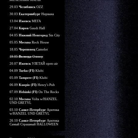
29.03
Челябинск
OZZ
30.03
Екатеринбург
Нирвана
13.04
Ижевск
МЕГА
27.04
Киров
Gaudi Hall
04.05
Нижний Новгород
Sin City
05.05
Москва
Rock House
18.05
Череповец
Camelot
19.05
Вологда
Оливер
20.07
Ижевск
УЛЕТАЙ open-air
04.09
Turku (FI)
Klubi
05.09
Tampere (FI)
Klubi
06.09
Kuopio (FI)
Henry's Pub
07.09
Helsinki (FI)
On The Rocks
02.10
Москва
Volta w/HANZEL
UND GRETYL
03.10
Санкт-Петербург
Арктика
w/HANZEL UND GRETYL
26.10
Санкт-Петербург
Арктика
Самый Страшный HALLOWEEN