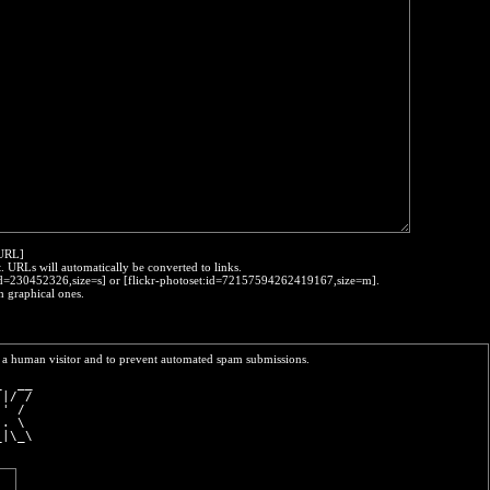
:URL]
t. URLs will automatically be converted to links.
o:id=230452326,size=s] or [flickr-photoset:id=72157594262419167,size=m].
h graphical ones.
re a human visitor and to prevent automated spam submissions.
_  __
 |/ /
 ' / 
 . \ 
_|\_\