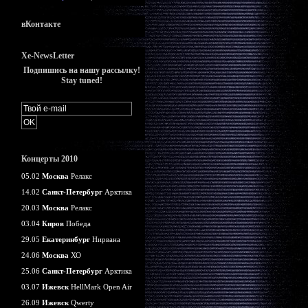
вКонтакте
Xe-NewsLetter
Подпишись на нашу рассылку!
Stay tuned!
Концерты 2010
05.02
Москва
Релакс
14.02
Санкт-Петербург
Арктика
20.03
Москва
Релакс
03.04
Киров
Победа
29.05
Екатеринбург
Нирвана
24.06
Москва
ХО
25.06
Санкт-Петербург
Арктика
03.07
Ижевск
HellMark Open Air
26.09
Ижевск
Qwerty