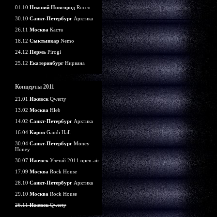
01.10
Нижний Новгород
Rocco
30.10
Санкт-Петербург
Арктика
26.11
Москва
Каста
18.12
Сыктывкар
Nemo
24.12
Пермь
Pirogi
25.12
Екатеринбург
Нирвана
Концерты 2011
21.01
Ижевск
Qwerty
13.02
Москва
Hleb
14.02
Санкт-Петербург
Арктика
16.04
Киров
Gaudi Hall
30.04
Санкт-Петербург
Money
Honey
30.07
Ижевск
Улетай 2011 open-air
17.09
Москва
Rock House
28.10
Санкт-Петербург
Арктика
29.10
Москва
Rock House
26.11
Ижевск
Qwerty