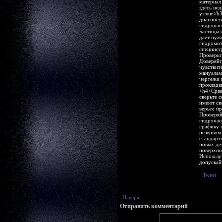
материал
здесь не
узлов</h
диагност
гидронас
частицы 
даёт нуж
гидромот
специнст
Проверьт
Доверяйт
чувствит
мануалам
чертежи 
прокладк
<h4>Срав
сверьте 
имеют св
верьте п
Проверяй
гидронас
графику 
резервом
стандарт
новых де
поверхно
Использу
допускай
Tweet
Наверх
Отправить комментарий