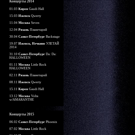
Концерты 2014
01.03
Киров
Gaudi Hall
15.03
Ижевск
Qwerty
11.04
Москва
Seven
12.04
Рязань
Планетарий
30.04
Санкт-Петербург
Backstage
19.07
Ижевск, Нечкино
УЛЕТАЙ
2014
31.10
Санкт-Петербург
Da: Da:
HALLOWEEN
01.11
Москва
Little Rock
HALLOWEEN
02.11
Рязань
Планетарий
08.11
Ижевск
Qwerty
15.11
Киров
Gaudi Hall
13.12
Москва
Volta
w/AMARANTHE
Концерты 2015
06.02
Санкт-Петербург
Phoenix
07.02
Москва
Little Rock