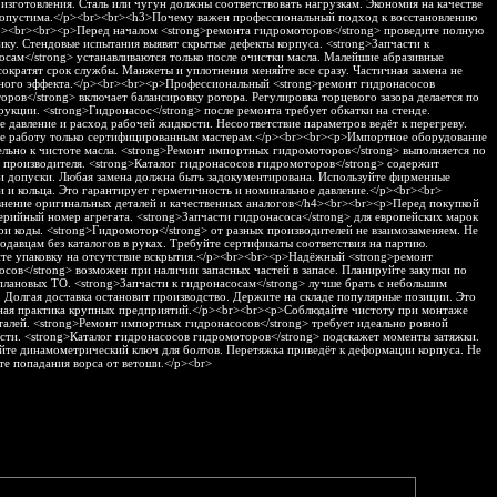
 изготовления. Сталь или чугун должны соответствовать нагрузкам. Экономия на качестве
допустима.</p><br><br><h3>Почему важен профессиональный подход к восстановлению
3><br><br><p>Перед началом <strong>ремонта гидромоторов</strong> проведите полную
ику. Стендовые испытания выявят скрытые дефекты корпуса. <strong>Запчасти к
осам</strong> устанавливаются только после очистки масла. Малейшие абразивные
сократят срок службы. Манжеты и уплотнения меняйте все сразу. Частичная замена не
ного эффекта.</p><br><br><p>Профессиональный <strong>ремонт гидронасосов
оров</strong> включает балансировку ротора. Регулировка торцевого зазора делается по
рукции. <strong>Гидронасос</strong> после ремонта требует обкатки на стенде.
е давление и расход рабочей жидкости. Несоответствие параметров ведёт к перегреву.
е работу только сертифицированным мастерам.</p><br><br><p>Импортное оборудование
ельно к чистоте масла. <strong>Ремонт импортных гидромоторов</strong> выполняется по
 производителя. <strong>Каталог гидронасосов гидромоторов</strong> содержит
и допуски. Любая замена должна быть задокументирована. Используйте фирменные
и и кольца. Это гарантирует герметичность и номинальное давление.</p><br><br>
нение оригинальных деталей и качественных аналогов</h4><br><br><p>Перед покупкой
серийный номер агрегата. <strong>Запчасти гидронасоса</strong> для европейских марок
ои коды. <strong>Гидромотор</strong> от разных производителей не взаимозаменяем. Не
родавцам без каталогов в руках. Требуйте сертификаты соответствия на партию.
те упаковку на отсутствие вскрытия.</p><br><br><p>Надёжный <strong>ремонт
осов</strong> возможен при наличии запасных частей в запасе. Планируйте закупки по
плановых ТО. <strong>Запчасти к гидронасосам</strong> лучше брать с небольшим
. Долгая доставка остановит производство. Держите на складе популярные позиции. Это
ная практика крупных предприятий.</p><br><br><p>Соблюдайте чистоту при монтаже
талей. <strong>Ремонт импортных гидронасосов</strong> требует идеально ровной
сти. <strong>Каталог гидронасосов гидромоторов</strong> подскажет моменты затяжки.
йте динамометрический ключ для болтов. Перетяжка приведёт к деформации корпуса. Не
те попадания ворса от ветоши.</p><br>