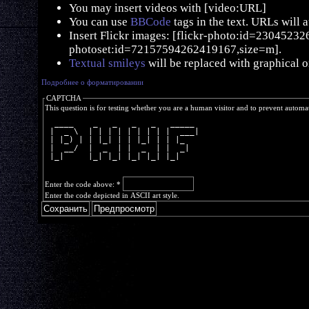
You may insert videos with [video:URL]
You can use
BBCode
tags in the text. URLs will 
Insert Flickr images: [flickr-photo:id=230452326,
photoset:id=72157594262419167,size=m].
Textual smileys
will be replaced with graphical o
Подробнее о форматировании
CAPTCHA
This question is for testing whether you are a human visitor and to prevent autom
  ____    _   _   _   _   _____ 
 |  _ \  | | | | | | | | |  ___|
 | |_) | | |_| | | |_| | | |_   
 |  __/  |  _  | |  _  | |  _|  
 |_|     |_| |_| |_| |_| |_|    
Enter the code above:
*
Enter the code depicted in ASCII art style.