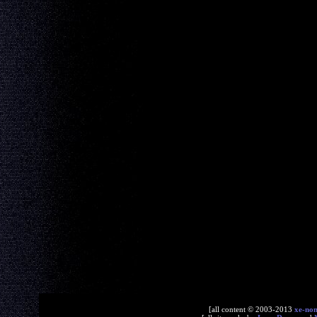
[all content © 2003-2013
xe-no