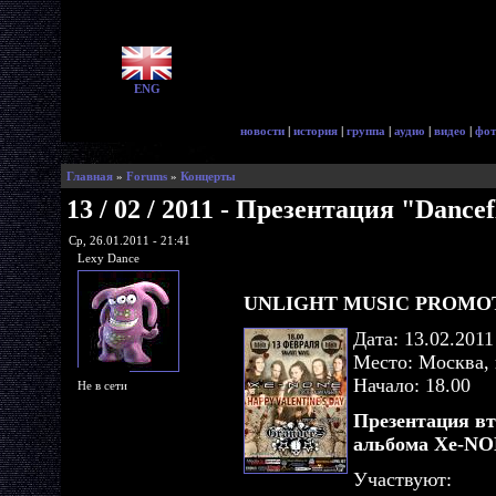
ENG
новости
|
история
|
группа
|
аудио
|
видео
|
фот
Главная
»
Forums
»
Концерты
13 / 02 / 2011 - Презентация "Dance
Ср, 26.01.2011 - 21:41
Lexy Dance
UNLIGHT MUSIC PROMOTI
Дата: 13.02.2011
Место: Москва,
Начало: 18.00
Не в сети
Презентация в
альбома Xe-NON
Участвуют: