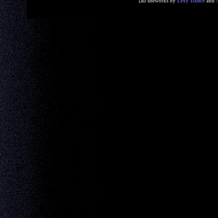
[all siteworks by
Lexy Dance
and