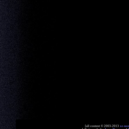
[all content © 2003-2013
xe-no