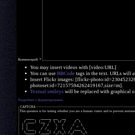
Комментарий:
*
You may insert videos with [video:URL]
You can use
BBCode
tags in the text. URLs will 
Insert Flickr images: [flickr-photo:id=230452326,
photoset:id=72157594262419167,size=m].
Textual smileys
will be replaced with graphical o
Подробнее о форматировании
CAPTCHA
This question is for testing whether you are a human visitor and to prevent autom
   ____   _____ __  __     _    
  / ___| |__  / \ \/ /    / \   
 | |       / /   \  /    / _ \  
 | |___   / /_   /  \   / ___ \ 
  \____| /____| /_/\_\ /_/   \_\