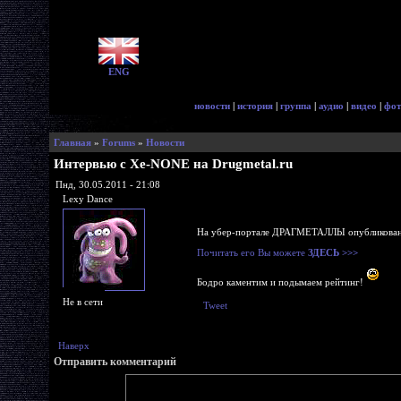
ENG
новости
|
история
|
группа
|
аудио
|
видео
|
фот
Главная
»
Forums
»
Новости
Интервью с Xe-NONE на Drugmetal.ru
Пнд, 30.05.2011 - 21:08
Lexy Dance
На убер-портале ДРАГМЕТАЛЛЫ опубликован
Почитать его Вы можете
ЗДЕСЬ >>>
Бодро каментим и подымаем рейтинг!
Не в сети
Tweet
Наверх
Отправить комментарий