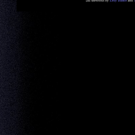
[all siteworks by
Lexy Dance
and