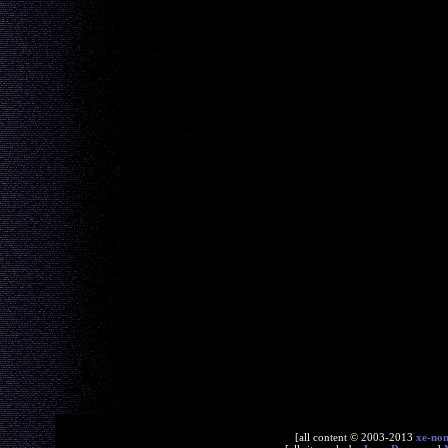
[all content © 2003-2013
xe-no