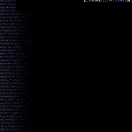
[all siteworks by
Lexy Dance
and