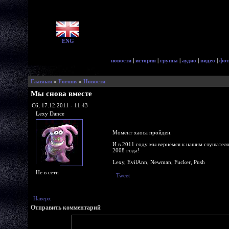
ENG
новости
|
история
|
группа
|
аудио
|
видео
|
фот
Главная
»
Forums
»
Новости
Мы снова вместе
Сб, 17.12.2011 - 11:43
Lexy Dance
Момент хаоса пройден.
И в 2011 году мы вернёмся к нашим слушателя
2008 года!
Lexy, EvilAnn, Newman, Fucker, Push
Не в сети
Tweet
Наверх
Отправить комментарий