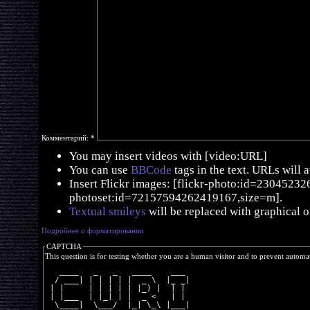
Комментарий:
*
You may insert videos with [video:URL]
You can use
BBCode
tags in the text. URLs will 
Insert Flickr images: [flickr-photo:id=230452326,
photoset:id=72157594262419167,size=m].
Textual smileys
will be replaced with graphical o
Подробнее о форматировании
CAPTCHA
This question is for testing whether you are a human visitor and to prevent autom
   ____   _   _   ____    ___ 
  / ___| | | | | |  _ \  |_ _|
 | |     | | | | | |_) |  | | 
 | |___  | |_| | |  _ <   | | 
  \____|  \___/  |_| \_\ |___|