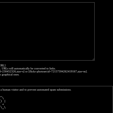
:URL]
t. URLs will automatically be converted to links.
o:id=230452326,size=s] or [flickr-photoset:id=72157594262419167,size=m].
h graphical ones.
re a human visitor and to prevent automated spam submissions.
__  
_ \ 
_) |
_ < 
 \_\