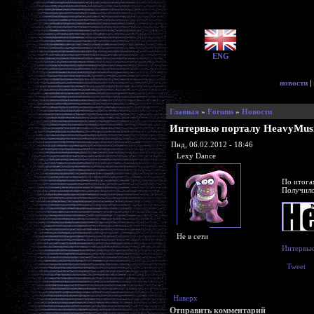
ENG
новости
|
Главная
»
Forums
»
Новости
Интервью порталу HeavyMusi
Пнд, 06.02.2012 - 18:46
Lexy Dance
По итога
Получило
Не в сети
Интервью
Tweet
Наверх
Отправить комментарий