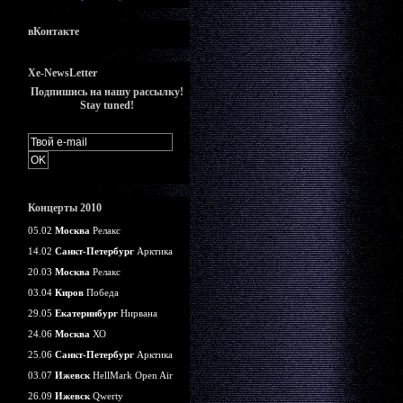
вКонтакте
Xe-NewsLetter
Подпишись на нашу рассылку!
Stay tuned!
Концерты 2010
05.02
Москва
Релакс
14.02
Санкт-Петербург
Арктика
20.03
Москва
Релакс
03.04
Киров
Победа
29.05
Екатеринбург
Нирвана
24.06
Москва
ХО
25.06
Санкт-Петербург
Арктика
03.07
Ижевск
HellMark Open Air
26.09
Ижевск
Qwerty