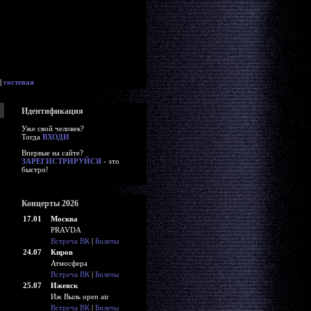
|
гостевая
Идентификация
Уже свой человек?
Тогда
ВХОДИ
Впервые на сайте?
ЗАРЕГИСТРИРУЙСЯ
- это
быстро!
Концерты 2026
17.01
Москва
PRAVDA
Встреча ВК
|
Билеты
24.07
Киров
Атмосфера
Встреча ВК
|
Билеты
25.07
Ижевск
Иж Выль open air
Встреча ВК
|
Билеты