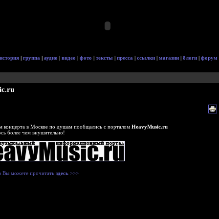
история
|
группа
|
аудио
|
видео
|
фото
|
тексты
|
пресса
|
ссылки
|
магазин
|
блоги
|
форум
c.ru
м концерта в Москве по душам пообщались с порталом
HeavyMusic.ru
сь более чем внушительно!
 Вы можете прочитать
здесь
>>>