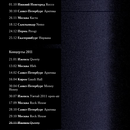
01.10
Нижний Новгород
Rocco
30.10
Санкт-Петербург
Арктика
26.11
Москва
Каста
18.12
Сыктывкар
Nemo
24.12
Пермь
Pirogi
25.12
Екатеринбург
Нирвана
Концерты 2011
21.01
Ижевск
Qwerty
13.02
Москва
Hleb
14.02
Санкт-Петербург
Арктика
16.04
Киров
Gaudi Hall
30.04
Санкт-Петербург
Money
Honey
30.07
Ижевск
Улетай 2011 open-air
17.09
Москва
Rock House
28.10
Санкт-Петербург
Арктика
29.10
Москва
Rock House
26.11
Ижевск
Qwerty