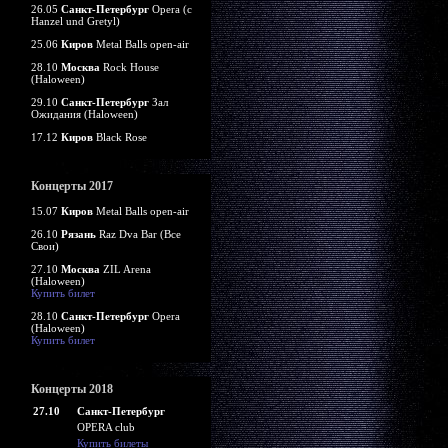
26.05
Санкт-Петербург
Opera (c
Hanzel und Gretyl)
25.06
Киров
Metal Balls open-air
28.10
Москва
Rock House
(Haloween)
29.10
Санкт-Петербург
Зал
Ожидания (Haloween)
17.12
Киров
Black Rose
Концерты 2017
15.07
Киров
Metal Balls open-air
26.10
Рязань
Raz Dva Bar (Все
Свои)
27.10
Москва
ZIL Arena
(Haloween)
Купить билет
28.10
Санкт-Петербург
Opera
(Haloween)
Купить билет
Концерты 2018
27.10
Санкт-Петербург
OPERA club
Купить билеты