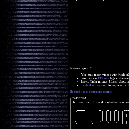
Комментарий:
*
You may insert videos with [video
You can use
BBCode
tags in the tex
Insert Flickr images: [flickr-phot
Textual smileys
will be replaced wit
Подробнее о форматировании
CAPTCHA
This question is for testing whether you a
   ____       _   _   _   __
  / ___|     | | | | | | |  
 | |  _   _  | | | | | | | |
 | |_| | | |_| | | |_| | |  
  \____|  \___/   \___/  |_|