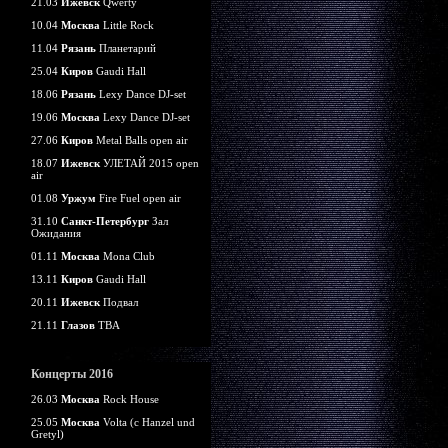
21.03
Ижевск
Qwerty
10.04
Москва
Little Rock
11.04
Рязань
Планетарий
25.04
Киров
Gaudi Hall
18.06
Рязань
Lexy Dance DJ-set
19.06
Москва
Lexy Dance DJ-set
27.06
Киров
Metal Balls open air
18.07
Ижевск
УЛЕТАЙ 2015 open
air
01.08
Уржум
Fire Fuel open air
31.10
Санкт-Петербург
Зал
Ожидания
01.11
Москва
Mona Club
13.11
Киров
Gaudi Hall
20.11
Ижевск
Подвал
21.11
Глазов
TBA
Концерты 2016
26.03
Москва
Rock House
25.05
Москва
Volta (c Hanzel und
Gretyl)