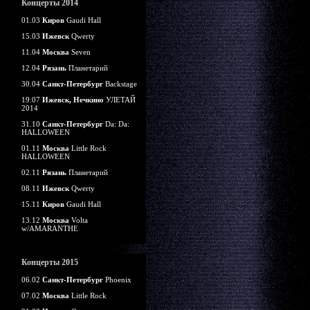
Концерты 2014
01.03
Киров
Gaudi Hall
15.03
Ижевск
Qwerty
11.04
Москва
Seven
12.04
Рязань
Планетарий
30.04
Санкт-Петербург
Backstage
19.07
Ижевск, Нечкино
УЛЕТАЙ
2014
31.10
Санкт-Петербург
Da: Da:
HALLOWEEN
01.11
Москва
Little Rock
HALLOWEEN
02.11
Рязань
Планетарий
08.11
Ижевск
Qwerty
15.11
Киров
Gaudi Hall
13.12
Москва
Volta
w/AMARANTHE
Концерты 2015
06.02
Санкт-Петербург
Phoenix
07.02
Москва
Little Rock