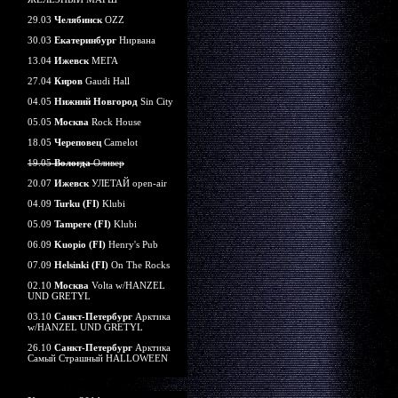
29.03
Челябинск
OZZ
30.03
Екатеринбург
Нирвана
13.04
Ижевск
МЕГА
27.04
Киров
Gaudi Hall
04.05
Нижний Новгород
Sin City
05.05
Москва
Rock House
18.05
Череповец
Camelot
19.05
Вологда
Оливер
20.07
Ижевск
УЛЕТАЙ open-air
04.09
Turku (FI)
Klubi
05.09
Tampere (FI)
Klubi
06.09
Kuopio (FI)
Henry's Pub
07.09
Helsinki (FI)
On The Rocks
02.10
Москва
Volta w/HANZEL
UND GRETYL
03.10
Санкт-Петербург
Арктика
w/HANZEL UND GRETYL
26.10
Санкт-Петербург
Арктика
Самый Страшный HALLOWEEN