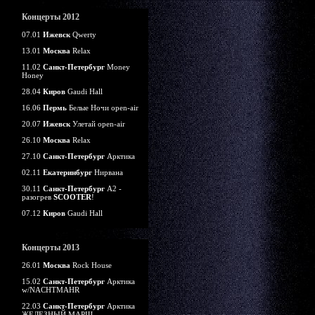
Концерты 2012
07.01
Ижевск
Qwerty
13.01
Москва
Relax
11.02
Санкт-Петербург
Money
Honey
28.04
Киров
Gaudi Hall
16.06
Пермь
Белые Ночи open-air
20.07
Ижевск
Улетай open-air
26.10
Москва
Relax
27.10
Санкт-Петербург
Арктика
02.11
Екатеринбург
Нирвана
30.11
Санкт-Петербург
А2 -
разогрев
SCOOTER
!
07.12
Киров
Gaudi Hall
Концерты 2013
26.01
Москва
Rock House
15.02
Санкт-Петербург
Арктика
w/NACHTMAHR
22.03
Санкт-Петербург
Арктика
ЖЕЛЕЗНЫЙ МАРШ