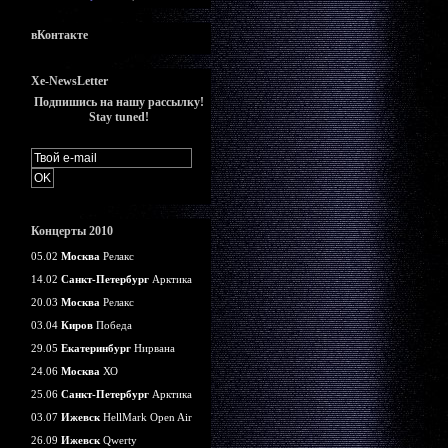
вКонтакте
Xe-NewsLetter
Подпишись на нашу рассылку!
Stay tuned!
Концерты 2010
05.02
Москва
Релакс
14.02
Санкт-Петербург
Арктика
20.03
Москва
Релакс
03.04
Киров
Победа
29.05
Екатеринбург
Нирвана
24.06
Москва
ХО
25.06
Санкт-Петербург
Арктика
03.07
Ижевск
HellMark Open Air
26.09
Ижевск
Qwerty