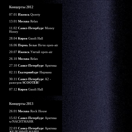
Концерты 2012
07.01
Ижевск
Qwerty
13.01
Москва
Relax
11.02
Санкт-Петербург
Money
Honey
28.04
Киров
Gaudi Hall
16.06
Пермь
Белые Ночи open-air
20.07
Ижевск
Улетай open-air
26.10
Москва
Relax
27.10
Санкт-Петербург
Арктика
02.11
Екатеринбург
Нирвана
30.11
Санкт-Петербург
А2 -
разогрев
SCOOTER
!
07.12
Киров
Gaudi Hall
Концерты 2013
26.01
Москва
Rock House
15.02
Санкт-Петербург
Арктика
w/NACHTMAHR
22.03
Санкт-Петербург
Арктика
ЖЕЛЕЗНЫЙ МАРШ