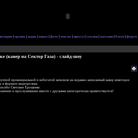
история
|
группа
|
аудио
|
видео
|
фото
|
тексты
|
пресса
|
ссылки
|
магазин
|
блоги
|
форум
е (кавер на Сектор Газа) - слайд-шоу
руппой провинциальной и небогатой запилили на недавно-записанный кавер некоторое
у в формате видеоролика.
пасибо Светлане Ерощенко.
ранение и прослушивание вместе с друзьями категорически приветствуется!