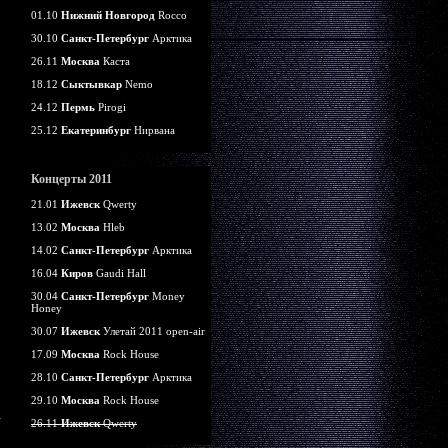
01.10
Нижний Новгород
Rocco
30.10
Санкт-Петербург
Арктика
26.11
Москва
Каста
18.12
Сыктывкар
Nemo
24.12
Пермь
Pirogi
25.12
Екатеринбург
Нирвана
Концерты 2011
21.01
Ижевск
Qwerty
13.02
Москва
Hleb
14.02
Санкт-Петербург
Арктика
16.04
Киров
Gaudi Hall
30.04
Санкт-Петербург
Money
Honey
30.07
Ижевск
Улетай 2011 open-air
17.09
Москва
Rock House
28.10
Санкт-Петербург
Арктика
29.10
Москва
Rock House
26.11
Ижевск
Qwerty