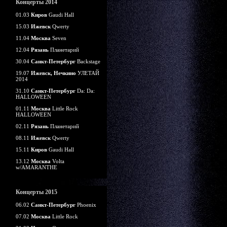
Концерты 2014
01.03
Киров
Gaudi Hall
15.03
Ижевск
Qwerty
11.04
Москва
Seven
12.04
Рязань
Планетарий
30.04
Санкт-Петербург
Backstage
19.07
Ижевск, Нечкино
УЛЕТАЙ
2014
31.10
Санкт-Петербург
Da: Da:
HALLOWEEN
01.11
Москва
Little Rock
HALLOWEEN
02.11
Рязань
Планетарий
08.11
Ижевск
Qwerty
15.11
Киров
Gaudi Hall
13.12
Москва
Volta
w/AMARANTHE
Концерты 2015
06.02
Санкт-Петербург
Phoenix
07.02
Москва
Little Rock