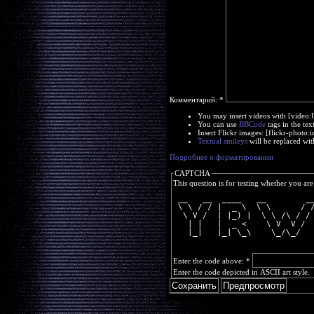
Комментарий:
*
You may insert videos with [video
You can use
BBCode
tags in the tex
Insert Flickr images: [flickr-phot
Textual smileys
will be replaced wit
Подробнее о форматировании
CAPTCHA
This question is for testing whether you a
 __   __  ____   __        _
 \ \ / / |  _ \  \ \      / 
  \ V /  | |_) |  \ \ /\ / /
   | |   |  _ <    \ V  V / 
   |_|   |_| \_\    \_/\_/  
Enter the code above:
*
Enter the code depicted in ASCII art style.