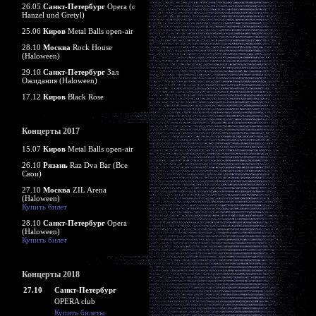
26.05
Санкт-Петербург
Opera (c
Hanzel und Gretyl)
25.06
Киров
Metal Balls open-air
28.10
Москва
Rock House
(Haloween)
29.10
Санкт-Петербург
Зал
Ожидания (Haloween)
17.12
Киров
Black Rose
Концерты 2017
15.07
Киров
Metal Balls open-air
26.10
Рязань
Raz Dva Bar (Все
Свои)
27.10
Москва
ZIL Arena
(Haloween)
Купить билет
28.10
Санкт-Петербург
Opera
(Haloween)
Купить билет
Концерты 2018
27.10
Санкт-Петербург
OPERA club
Купить билеты