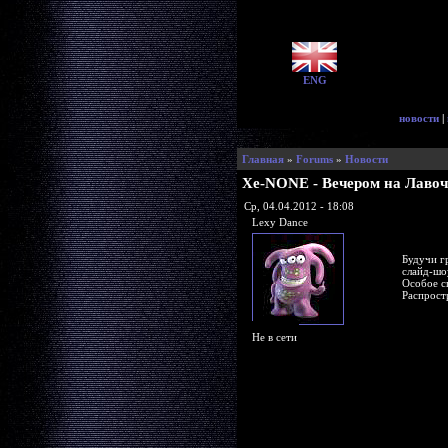
ENG
новости
|
Главная
»
Forums
»
Новости
Xe-NONE - Вечером на Лавочк
Ср, 04.04.2012 - 18:08
Lexy Dance
Будучи г
слайд-шо
Особое с
Распрост
Не в сети