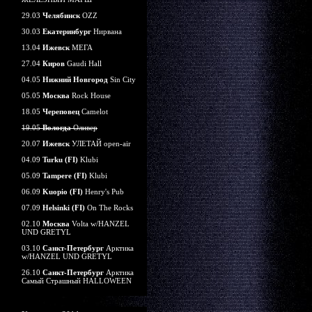
29.03
Челябинск
OZZ
30.03
Екатеринбург
Нирвана
13.04
Ижевск
МЕГА
27.04
Киров
Gaudi Hall
04.05
Нижний Новгород
Sin City
05.05
Москва
Rock House
18.05
Череповец
Camelot
19.05
Вологда
Оливер
20.07
Ижевск
УЛЕТАЙ open-air
04.09
Turku (FI)
Klubi
05.09
Tampere (FI)
Klubi
06.09
Kuopio (FI)
Henry's Pub
07.09
Helsinki (FI)
On The Rocks
02.10
Москва
Volta w/HANZEL
UND GRETYL
03.10
Санкт-Петербург
Арктика
w/HANZEL UND GRETYL
26.10
Санкт-Петербург
Арктика
Самый Страшный HALLOWEEN