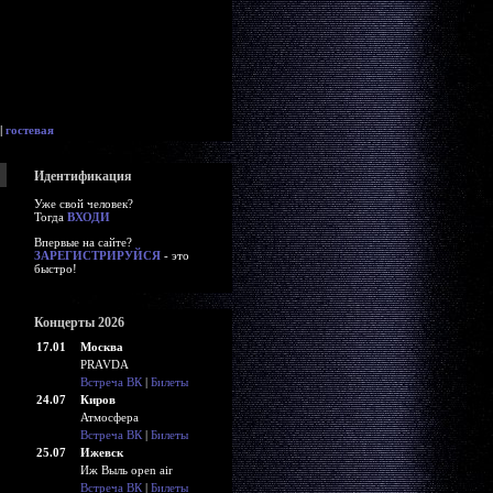
|
гостевая
Идентификация
Уже свой человек?
Тогда
ВХОДИ
Впервые на сайте?
ЗАРЕГИСТРИРУЙСЯ
- это
быстро!
Концерты 2026
17.01
Москва
PRAVDA
Встреча ВК
|
Билеты
24.07
Киров
Атмосфера
Встреча ВК
|
Билеты
25.07
Ижевск
Иж Выль open air
Встреча ВК
|
Билеты