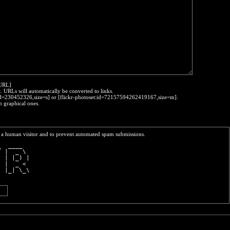
:URL]
t. URLs will automatically be converted to links.
o:id=230452326,size=s] or [flickr-photoset:id=72157594262419167,size=m].
h graphical ones.
re a human visitor and to prevent automated spam submissions.
_  ____  
/ |  _ \ 
  | |_) |
  |  _ < 
  |_| \_\