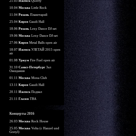
21.03
Ижевск
Qwerty
10.04
Москва
Little Rock
11.04
Рязань
Планетарий
25.04
Киров
Gaudi Hall
18.06
Рязань
Lexy Dance DJ-set
19.06
Москва
Lexy Dance DJ-set
27.06
Киров
Metal Balls open air
18.07
Ижевск
УЛЕТАЙ 2015 open
air
01.08
Уржум
Fire Fuel open air
31.10
Санкт-Петербург
Зал
Ожидания
01.11
Москва
Mona Club
13.11
Киров
Gaudi Hall
20.11
Ижевск
Подвал
21.11
Глазов
TBA
Концерты 2016
26.03
Москва
Rock House
25.05
Москва
Volta (c Hanzel und
Gretyl)