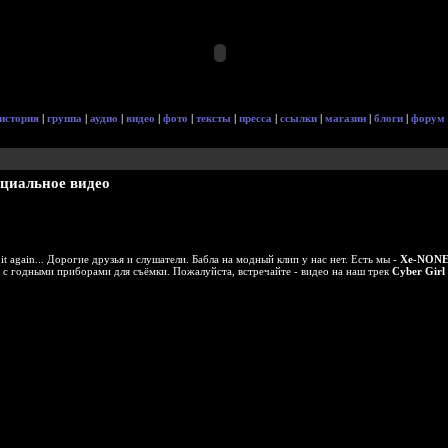
история
|
группа
|
аудио
|
видео
|
фото
|
тексты
|
пресса
|
ссылки
|
магазин
|
блоги
|
форум
ициальное видео
 it again... Дорогие друзья и слушатели. Бабла на модный клип у нас нет. Есть мы -
Xe-NON
с годными приборами для съёмки. Пожалуйста, встречайте - видео на наш трек
Cyber Girl