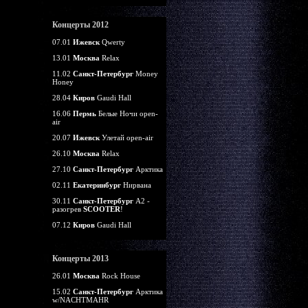
Концерты 2012
07.01
Ижевск
Qwerty
13.01
Москва
Relax
11.02
Санкт-Петербург
Money
Honey
28.04
Киров
Gaudi Hall
16.06
Пермь
Белые Ночи open-
air
20.07
Ижевск
Улетай open-air
26.10
Москва
Relax
27.10
Санкт-Петербург
Арктика
02.11
Екатеринбург
Нирвана
30.11
Санкт-Петербург
А2 -
разогрев
SCOOTER
!
07.12
Киров
Gaudi Hall
Концерты 2013
26.01
Москва
Rock House
15.02
Санкт-Петербург
Арктика
w/NACHTMAHR