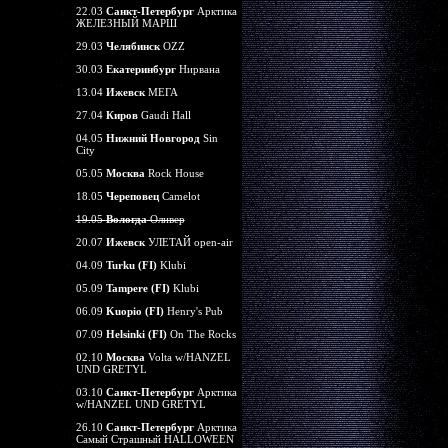
22.03
Санкт-Петербург
Арктика
ЖЕЛЕЗНЫЙ МАРШ
29.03
Челябинск
OZZ
30.03
Екатеринбург
Нирвана
13.04
Ижевск
МЕГА
27.04
Киров
Gaudi Hall
04.05
Нижний Новгород
Sin
City
05.05
Москва
Rock House
18.05
Череповец
Camelot
19.05
Вологда
Оливер
20.07
Ижевск
УЛЕТАЙ open-air
04.09
Turku (FI)
Klubi
05.09
Tampere (FI)
Klubi
06.09
Kuopio (FI)
Henry's Pub
07.09
Helsinki (FI)
On The Rocks
02.10
Москва
Volta w/HANZEL
UND GRETYL
03.10
Санкт-Петербург
Арктика
w/HANZEL UND GRETYL
26.10
Санкт-Петербург
Арктика
Самый Страшный HALLOWEEN