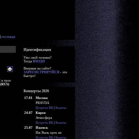
|
гостевая
Идентификация
Уже свой человек?
Тогда
ВХОДИ
Впервые на сайте?
ЗАРЕГИСТРИРУЙСЯ
- это
быстро!
E
и трое
 (RUS)
Концерты 2026
17.01
Москва
PRAVDA
Встреча ВК
|
Билеты
24.07
Киров
Атмосфера
Встреча ВК
|
Билеты
25.07
Ижевск
Иж Выль open air
Встреча ВК
|
Билеты