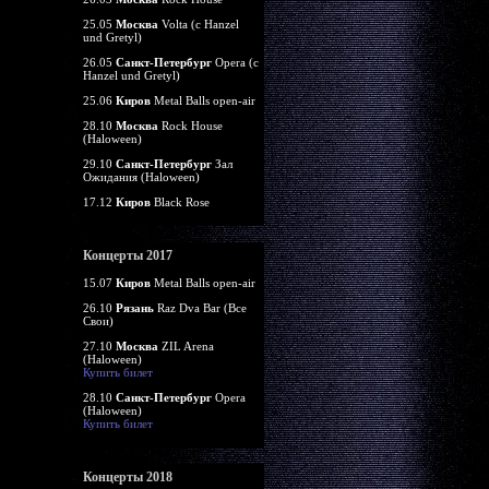
25.05
Москва
Volta (c Hanzel
und Gretyl)
26.05
Санкт-Петербург
Opera (c
Hanzel und Gretyl)
25.06
Киров
Metal Balls open-air
28.10
Москва
Rock House
(Haloween)
29.10
Санкт-Петербург
Зал
Ожидания (Haloween)
17.12
Киров
Black Rose
Концерты 2017
15.07
Киров
Metal Balls open-air
26.10
Рязань
Raz Dva Bar (Все
Свои)
27.10
Москва
ZIL Arena
(Haloween)
Купить билет
28.10
Санкт-Петербург
Opera
(Haloween)
Купить билет
Концерты 2018