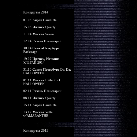
Концерты 2014
01.03
Киров
Gaudi Hall
15.03
Ижевск
Qwerty
11.04
Москва
Seven
12.04
Рязань
Планетарий
30.04
Санкт-Петербург
Backstage
19.07
Ижевск, Нечкино
УЛЕТАЙ 2014
31.10
Санкт-Петербург
Da: Da:
HALLOWEEN
01.11
Москва
Little Rock
HALLOWEEN
02.11
Рязань
Планетарий
08.11
Ижевск
Qwerty
15.11
Киров
Gaudi Hall
13.12
Москва
Volta
w/AMARANTHE
Концерты 2015