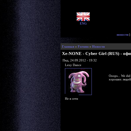
ENG
новости
|
Главная
»
Forums
»
Новости
Xe-NONE - Cyber Girl (RUS) - оф
Пнд, 24.09.2012 - 19:32
Lexy Dance
Ooops... We did
хороших людей 
Не в сети