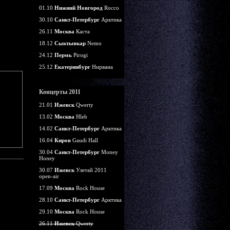
01.10
Нижний Новгород
Rocco
30.10
Санкт-Петербург
Арктика
26.11
Москва
Каста
18.12
Сыктывкар
Nemo
24.12
Пермь
Pirogi
25.12
Екатеринбург
Нирвана
Концерты 2011
21.01
Ижевск
Qwerty
13.02
Москва
Hleb
14.02
Санкт-Петербург
Арктика
16.04
Киров
Gaudi Hall
30.04
Санкт-Петербург
Money
Honey
30.07
Ижевск
Улетай 2011
open-air
17.09
Москва
Rock House
28.10
Санкт-Петербург
Арктика
29.10
Москва
Rock House
26.11
Ижевск
Qwerty