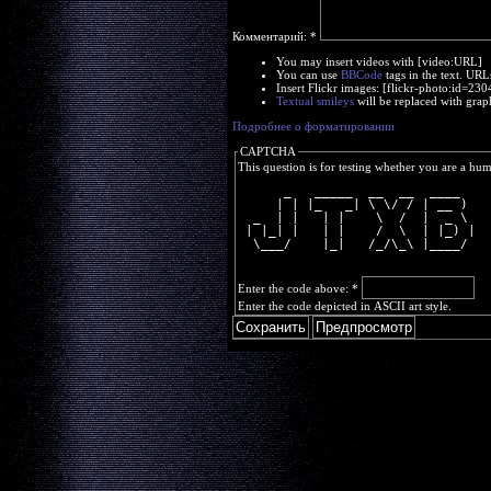
Комментарий:
*
You may insert videos with [video:URL]
You can use
BBCode
tags in the text. URL
Insert Flickr images: [flickr-photo:id=2
Textual smileys
will be replaced with grap
Подробнее о форматировании
CAPTCHA
This question is for testing whether you are a hu
      _   _____  __  __  ____  
     | | |_   _| \ \/ / | __ ) 
  _  | |   | |    \  /  |  _ \ 
 | |_| |   | |    /  \  | |_) |
  \___/    |_|   /_/\_\ |____/ 
Enter the code above:
*
Enter the code depicted in ASCII art style.