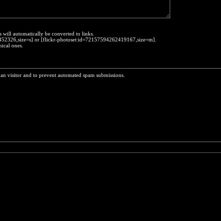
s will automatically be converted to links.
30452326,size=s] or [flickr-photoset:id=72157594262419167,size=m].
hical ones.
man visitor and to prevent automated spam submissions.