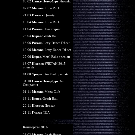
06.02
Санкт-Петербург
Phoenix
07.02
Москва
Little Rock
21.03
Ижевск
Qwerty
10.04
Москва
Little Rock
11.04
Рязань
Планетарий
25.04
Киров
Gaudi Hall
18.06
Рязань
Lexy Dance DJ-set
19.06
Москва
Lexy Dance DJ-set
27.06
Киров
Metal Balls open air
18.07
Ижевск
УЛЕТАЙ 2015
open air
01.08
Уржум
Fire Fuel open air
31.10
Санкт-Петербург
Зал
Ожидания
01.11
Москва
Mona Club
13.11
Киров
Gaudi Hall
20.11
Ижевск
Подвал
21.11
Глазов
TBA
Концерты 2016
26.03
Москва
Rock House