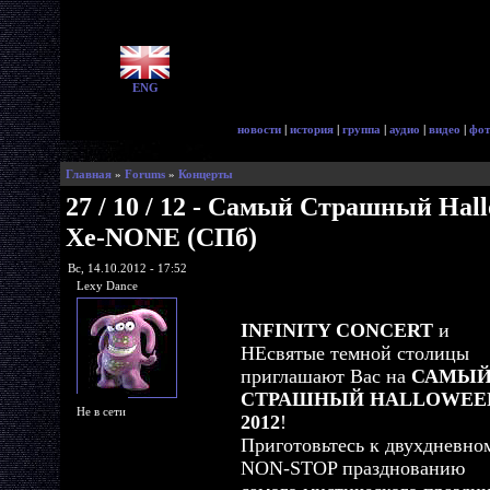
ENG
новости
|
история
|
группа
|
аудио
|
видео
|
фот
Главная
»
Forums
»
Концерты
27 / 10 / 12 - Самый Страшный Hall
Xe-NONE (СПб)
Вс, 14.10.2012 - 17:52
Lexy Dance
INFINITY CONCERT
и
НЕсвятые темной столицы
приглашают Вас на
САМЫ
СТРАШНЫЙ HALLOWEE
Не в сети
2012
!
Приготовьтесь к двухдневно
NON-STOP празднованию