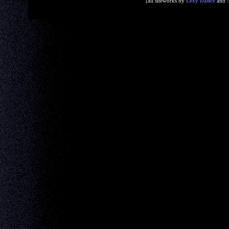
[all siteworks by
Lexy Dance
and