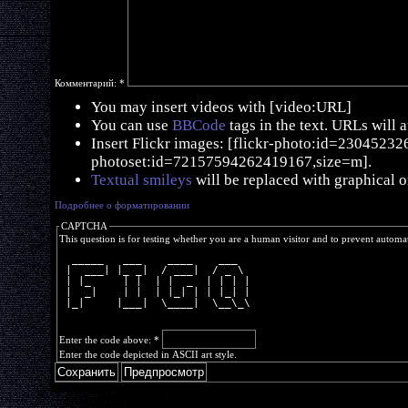
Комментарий:
*
You may insert videos with [video:URL]
You can use
BBCode
tags in the text. URLs will 
Insert Flickr images: [flickr-photo:id=230452326,
photoset:id=72157594262419167,size=m].
Textual smileys
will be replaced with graphical o
Подробнее о форматировании
CAPTCHA
This question is for testing whether you are a human visitor and to prevent autom
  _____   ___    ____    ___  
 |  ___| |_ _|  / ___|  / _ \ 
 | |_     | |  | |  _  | | | |
 |  _|    | |  | |_| | | |_| |
 |_|     |___|  \____|  \__\_\
Enter the code above:
*
Enter the code depicted in ASCII art style.