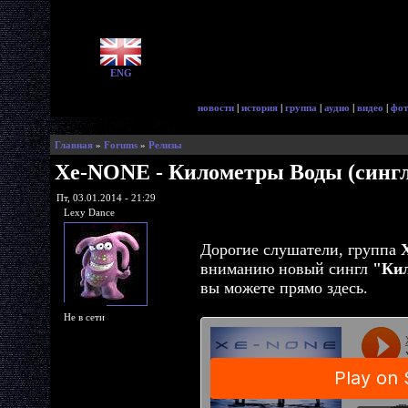
ENG
новости
|
история
|
группа
|
аудио
|
видео
|
фот
Главная
»
Forums
»
Релизы
Xe-NONE - Километры Воды (сингл,
Пт, 03.01.2014 - 21:29
Lexy Dance
Дорогие слушатели, группа
вниманию новый сингл
"Ки
вы можете прямо здесь.
Не в сети