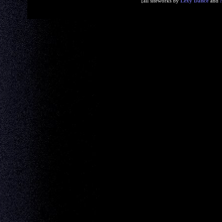
[all siteworks by
Lexy Dance
and