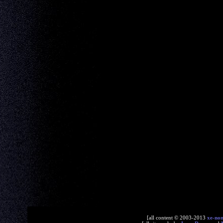
[all content © 2003-2013
xe-no