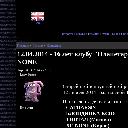
ENG
новости
|
история
|
группа
|
аудио
|
видео
|
фот
Главная
»
Forums
»
Концерты
12.04.2014 - 16 лет клубу "Планетар
NONE
Втр, 08.04.2014 - 23:16
Lexy Dance
Старейший и крупнейший рок
12 апреля 2014 года на свой 
В этот день для вас играют 
- CATHARSIS
Не в сети
- БЛОНДИНКА КСЮ
- ТИНТАЛ (Москва)
- XE-NONE (Киров)