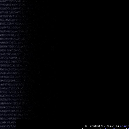
[all content © 2003-2013
xe-no