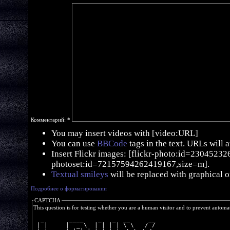
Комментарий:
*
You may insert videos with [video:URL]
You can use
BBCode
tags in the text. URLs will 
Insert Flickr images: [flickr-photo:id=230452326,
photoset:id=72157594262419167,size=m].
Textual smileys
will be replaced with graphical o
Подробнее о форматировании
CAPTCHA
This question is for testing whether you are a human visitor and to prevent autom
  _       ____    _   _  __     __
 | |     |  _ \  | | | | \ \   / /