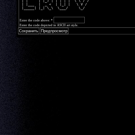
 | |     | |_) | | | | |  \ \ / / 
 | |___  |  _ <  | |_| |   \ V /  
 |_____| |_| \_\  \___/     \_/   
Enter the code above:
*
Enter the code depicted in ASCII art style.