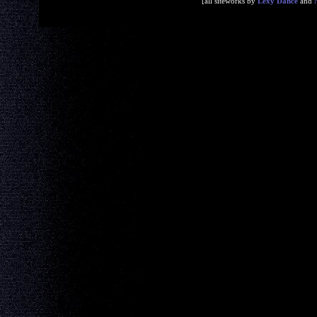
[all siteworks by
Lexy Dance
and