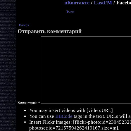
вКонтакте
/
LastFM
/ Faceb
Tweet
Наверх
Отправить комментарий
Комментарий:
*
You may insert videos with [video:URL]
You can use
BBCode
tags in the text. URLs will 
Insert Flickr images: [flickr-photo:id=230452326,
photoset:id=72157594262419167,size=m].