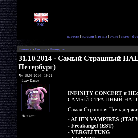
ENG
новости
|
история
|
группа
|
аудио
|
видео
|
фот
Главная
»
Forums
»
Концерты
31.10.2014 - Самый Страшный HA
Петербург)
Чт, 18.09.2014 - 19:21
Lexy Dance
INFINITY CONCERT и НЕс
САМЫЙ СТРАШНЫЙ HALL
Самая Страшная Ночь держи
Не в сети
- ALIEN VAMPIRES (ITAL
- Freakangel (EST)
- VERGELTUNG