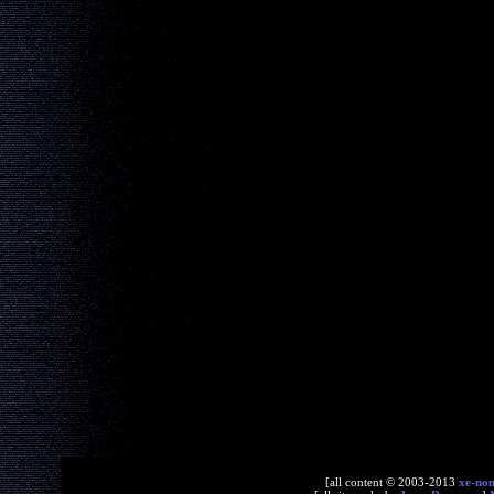
[all content © 2003-2013
xe-no