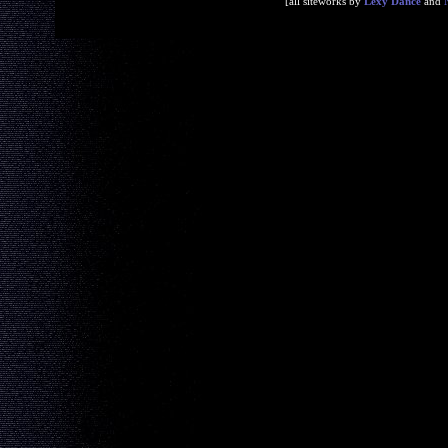
[all siteworks by
Lexy Dance
and