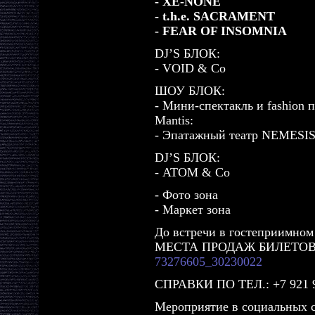
- XE-NONE
- t.h.e. SACRAMENT
- FEAR OF INSOMNIA
DJ’S БЛОК:
- VOID & Co
ШОУ БЛОК:
- Мини-спектакль и fashion 
Mantis:
- Эпатажный театр NEMESIS
DJ’S БЛОК:
- ATOM & Co
- Фото зона
- Маркет зона
До встречи в гостеприимном
МЕСТА ПРОДАЖ БИЛЕТОВ
73276605_30230022
СПРАВКИ ПО ТЕЛ.: +7 921 9
Мероприятие в социальных с