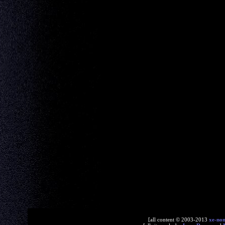
[all content © 2003-2013
xe-no