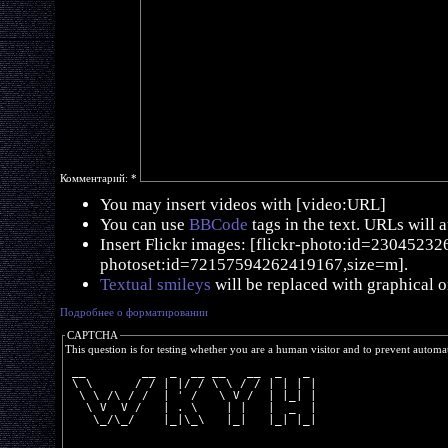
Комментарий:
*
You may insert videos with [video:URL]
You can use
BBCode
tags in the text. URLs will 
Insert Flickr images: [flickr-photo:id=230452326,
photoset:id=72157594262419167,size=m].
Textual smileys
will be replaced with graphical o
Подробнее о форматировании
CAPTCHA
This question is for testing whether you are a human visitor and to prevent autom
 __        __  _  __ __   __  _   _ 
 \ \      / / | |/ / \ \ / / | | | |
  \ \ /\ / /  | ' /   \ V /  | |_| |
   \ V  V /   | . \    | |   |  _  |
    \_/\_/    |_|\_\   |_|   |_| |_|