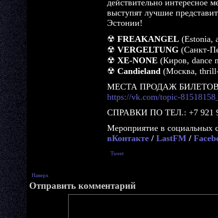
действительно интересное ме
выступят лучшие представите
Эстонии!
☢
FREAKANGEL
(Estonia, a
☢
VERGELTUNG
(Санкт-Пет
☢
XE-NONE
(Киров, dance m
☢
Candieland
(Москва, thrill
МЕСТА ПРОДАЖ БИЛЕТОВ
https://vk.com/topic-8151815
СПРАВКИ ПО ТЕЛ.: +7 921 9
Мероприятие в социальных с
вКонтакте
/
LastFM
/
Faceb
Tweet
Наверх
Отправить комментарий