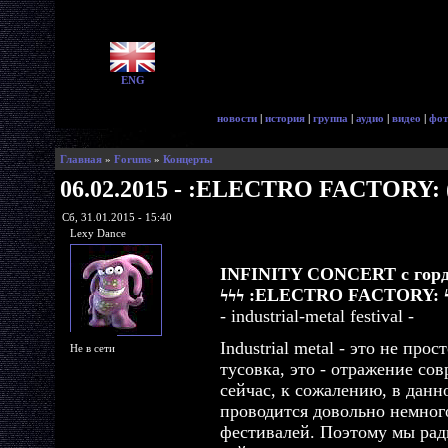
ENG
новости
|
история
|
группа
|
аудио
|
видео
|
фот
Главная
»
Forums
»
Концерты
06.02.2015 - :ELECTRO FACTORY: 
Сб, 31.01.2015 - 15:40
Lexy Dance
INFINITY CONCERT с горд
ϟϟϟ :ELECTRO FACTORY: 
- industrial-metal festival -
Industrial metal - это не про
Не в сети
тусовка, это - отражение со
сейчас, к сожалению, в данн
проводится довольно немног
фестивалей. Поэтому мы рад