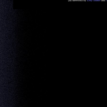
[all siteworks by
Lexy Dance
and