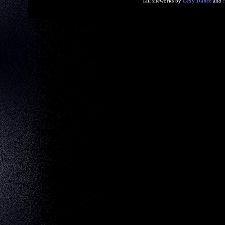
[all siteworks by
Lexy Dance
and