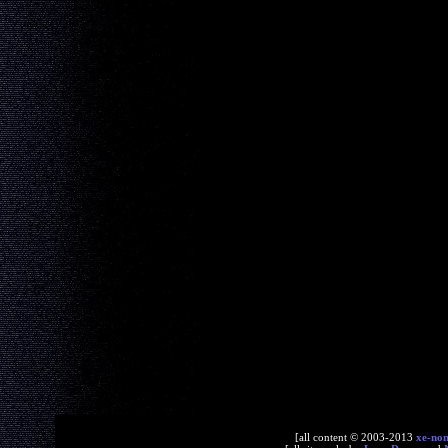
[all content © 2003-2013
xe-no