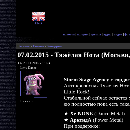
ENG
новости
|
история
|
группа
|
аудио
|
видео
|
фот
Главная
»
Forums
»
Концерты
07.02.2015 - Тяжёлая Нота (Москва, 
Сб, 31.01.2015 - 15:53
Lexy Dance
Storm Stage Agency с гордо
Антикризисная Тяжелая Нота
Little Rock!
Стабильной сейчас остается 
Не в сети
ею полностью пока есть така
★
Xe-NONE
(Dance Metal)
★
АрктидА
(Power Metal)
При поддержке: