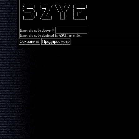
  ____    _____ __   __  _____ 
 / ___|  |__  / \ \ / / | ____|
 \___ \    / /   \ V /  |  _|  
  ___) |  / /_    | |   | |___ 
 |____/  /____|   |_|   |_____|
Enter the code above:
*
Enter the code depicted in ASCII art style.