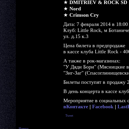
★
DMITRIEV & ROCK SD
★
Nord
★
Crimson Cry
Дата: 7 февраля 2014 в 18:00
Клуб: Little Rock, м Ботани
ул. д.15 к.3
Цена билета в предпродаже
в кассе клуба Little Rock - 40
А также в рок-магазинах:
"У Дяди Бори" (Мясницкие во
"Зиг-Заг" (Спасоглинищевский 
Билеты поступят в продажу 2
В день концерта в кассе клуб
Мероприятие в социальных с
вКонтакте
|
Facebook
|
Las
Tweet
Наверх