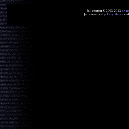
[all content © 2003-2013
xe-n
[all siteworks by
Lexy Dance
an