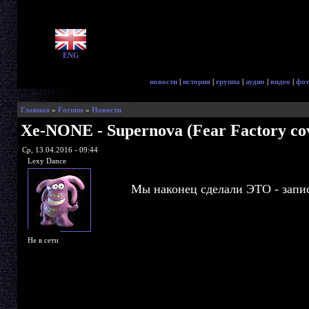
ENG
новости
|
история
|
группа
|
аудио
|
видео
|
фот
Главная
»
Forums
»
Новости
Xe-NONE - Supernova (Fear Factory co
Ср, 13.04.2016 - 09:44
Lexy Dance
Мы наконец сделали ЭТО - запи
Не в сети