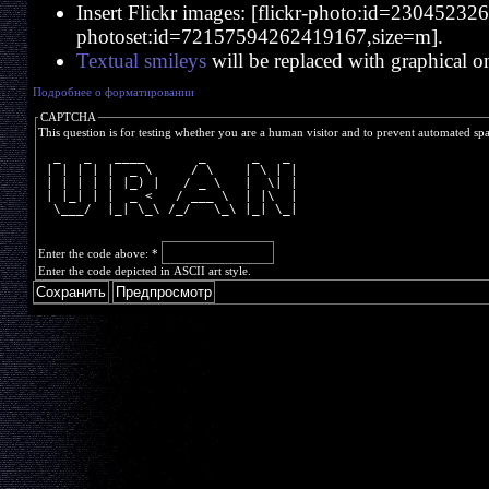
Insert Flickr images: [flickr-photo:id=230452326,s
photoset:id=72157594262419167,size=m].
Textual smileys
will be replaced with graphical o
Подробнее о форматировании
CAPTCHA
This question is for testing whether you are a human visitor and to prevent automated s
  _   _   ____       _      _   _ 
 | | | | |  _ \     / \    | \ | |
 | | | | | |_) |   / _ \   |  \| |
 | |_| | |  _ <   / ___ \  | |\  |
  \___/  |_| \_\ /_/   \_\ |_| \_|
Enter the code above:
*
Enter the code depicted in ASCII art style.