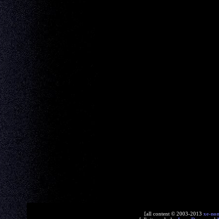
[all content © 2003-2013
xe-no