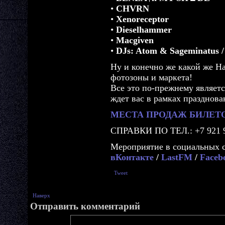
•
CHVRN
•
Xenoreceptor
•
Dieselhammer
•
Macgiven
•
DJs: Atom & Sageminatus /
Ну и конечно же какой же Ha
фотозоны и маркета!
Все это по-прежнему являетс
ждет вас в рамках празднов
МЕСТА ПРОДАЖ БИЛЕТО
СПРАВКИ ПО ТЕЛ.: +7 921 9
Мероприятие в социальных с
вКонтакте
/
LastFM
/
Faceb
Tweet
Наверх
Отправить комментарий