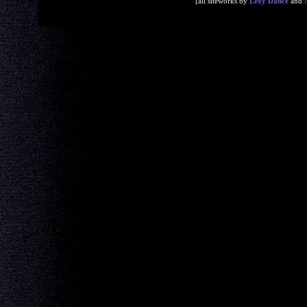
[all siteworks by
Lexy Dance
and