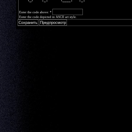
    \_/    |_|      \____|   |_|  
Enter the code above:
*
Enter the code depicted in ASCII art style.