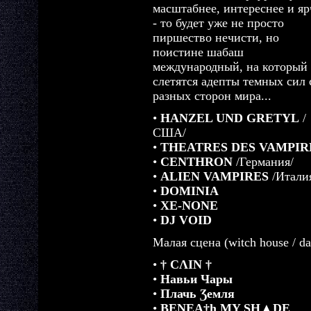
масштабнее, интереснее и яр
- то будет уже не просто
пиршество нечисти, но
поистине шабаш
международный, на который
слетятся адепты темных сил 
разных сторон мира...
•
HANZEL UND GRETYL
/
США/
•
THEATRES DES VAMPIR
•
CENTHRON
/Германия/
•
ALIEN VAMPIRES
/Итали
•
DOMINIA
•
XE-NONE
•
DJ VOID
Малая сцена (witch house / dar
•
† CΛIN †
•
Навьи Чары
•
Πлачь Ʒемля
•
BENEA†h MY SH▲DE