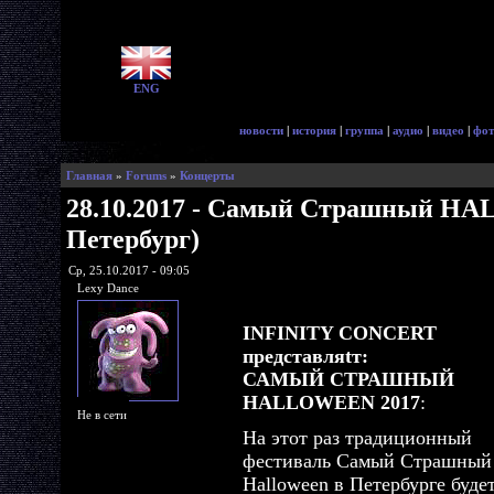
ENG
новости
|
история
|
группа
|
аудио
|
видео
|
фот
Главная
»
Forums
»
Концерты
28.10.2017 - Самый Страшный H
Петербург)
Ср, 25.10.2017 - 09:05
Lexy Dance
INFINITY CONCERT
представляtт:
САМЫЙ СТРАШНЫЙ
HALLOWEEN 2017
:
Не в сети
На этот раз традиционный
фестиваль Самый Страшный
Halloween в Петербурге буде