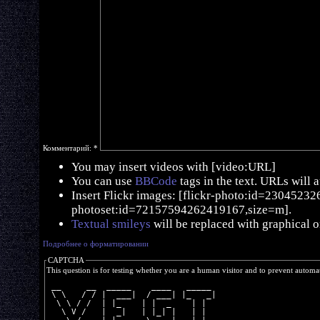
Комментарий:
*
You may insert videos with [video:URL]
You can use
BBCode
tags in the text. URLs will 
Insert Flickr images: [flickr-photo:id=230452326,
photoset:id=72157594262419167,size=m].
Textual smileys
will be replaced with graphical o
Подробнее о форматировании
CAPTCHA
This question is for testing whether you are a human visitor and to prevent autom
 __     __  _____    ____   _____ 
 \ \   / / |  ___|  / ___| |_   _|
  \ \ / /  | |_    | |  _    | |  
   \ V /   |  _|   | |_| |   | |  