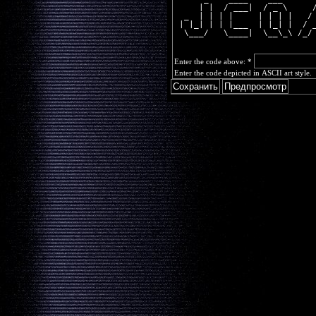
     | |  / ___|  / _ \     
  _  | | | |     | | | |   /
 | |_| | | |___  | |_| |  / 
  \___/   \____|  \__\_\ /_/
Enter the code above:
*
Enter the code depicted in ASCII art style.