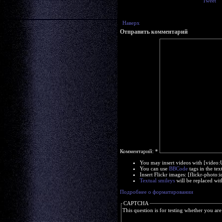
Tweet
Наверх
Отправить комментарий
Комментарий:
*
You may insert videos with [video
You can use
BBCode
tags in the tex
Insert Flickr images: [flickr-phot
Textual smileys
will be replaced wit
Подробнее о форматировании
CAPTCHA
This question is for testing whether you a
      _    ____    ___      