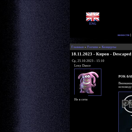
ENG
новости
|
Главная
»
Forums
»
Концерты
18.11.2023 - Киров - Descap
Ср, 25.10.2023 - 15:10
Lexy Dance
РОК-БА
Внимание
исповеду
Не в сети