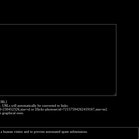
:URL]
t. URLs will automatically be converted to links.
o:id=230452326,size=s] or [flickr-photoset:id=72157594262419167,size=m].
h graphical ones.
re a human visitor and to prevent automated spam submissions.
 _    