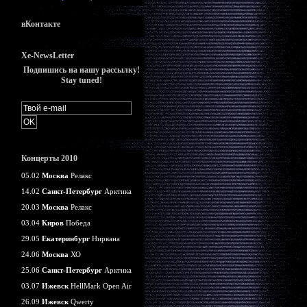
вКонтакте
Xe-NewsLetter
Подпишись на нашу рассылку!
Stay tuned!
Концерты 2010
05.02
Москва
Релакс
14.02
Санкт-Петербург
Арктика
20.03
Москва
Релакс
03.04
Киров
Победа
29.05
Екатеринбург
Нирвана
24.06
Москва
ХО
25.06
Санкт-Петербург
Арктика
03.07
Ижевск
HellMark Open Air
26.09
Ижевск
Qwerty