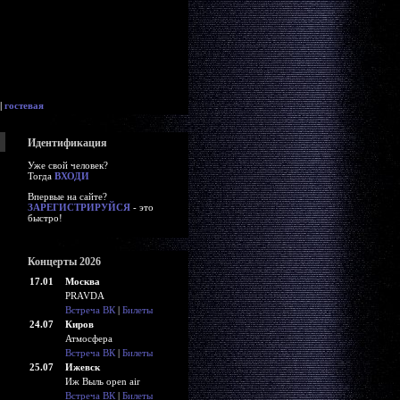
|
гостевая
Идентификация
Уже свой человек?
Тогда
ВХОДИ
Впервые на сайте?
ЗАРЕГИСТРИРУЙСЯ
- это
быстро!
Концерты 2026
17.01
Москва
PRAVDA
Встреча ВК
|
Билеты
24.07
Киров
Атмосфера
Встреча ВК
|
Билеты
25.07
Ижевск
Иж Выль open air
Встреча ВК
|
Билеты