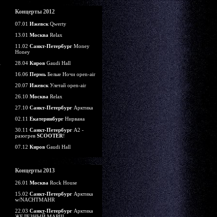
Концерты 2012
07.01
Ижевск
Qwerty
13.01
Москва
Relax
11.02
Санкт-Петербург
Money
Honey
28.04
Киров
Gaudi Hall
16.06
Пермь
Белые Ночи open-air
20.07
Ижевск
Улетай open-air
26.10
Москва
Relax
27.10
Санкт-Петербург
Арктика
02.11
Екатеринбург
Нирвана
30.11
Санкт-Петербург
А2 -
разогрев
SCOOTER
!
07.12
Киров
Gaudi Hall
Концерты 2013
26.01
Москва
Rock House
15.02
Санкт-Петербург
Арктика
w/NACHTMAHR
22.03
Санкт-Петербург
Арктика
ЖЕЛЕЗНЫЙ МАРШ