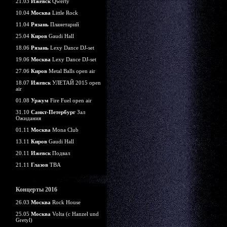
21.03
Ижевск
Qwerty
10.04
Москва
Little Rock
11.04
Рязань
Планетарий
25.04
Киров
Gaudi Hall
18.06
Рязань
Lexy Dance DJ-set
19.06
Москва
Lexy Dance DJ-set
27.06
Киров
Metal Balls open air
18.07
Ижевск
УЛЕТАЙ 2015 open
air
01.08
Уржум
Fire Fuel open air
31.10
Санкт-Петербург
Зал
Ожидания
01.11
Москва
Mona Club
13.11
Киров
Gaudi Hall
20.11
Ижевск
Подвал
21.11
Глазов
TBA
Концерты 2016
26.03
Москва
Rock House
25.05
Москва
Volta (c Hanzel und
Gretyl)