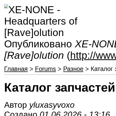
Опубликовано
XE-NONE 
[Rave]olution
(
http://ww
Главная
>
Forums
>
Разное
> Каталог 
Каталог запчасте
Автор
yluxasyvoxo
Создано
01.06.2026 - 13:16