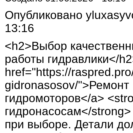
Опубликовано yluxasyvo
13:16
<h2>Выбор качественн
работы гидравлики</h
href="https://raspred.pr
gidronasosov/">Ремонт
гидромоторов</a> <str
гидронасосам</strong>
при выборе. Детали до