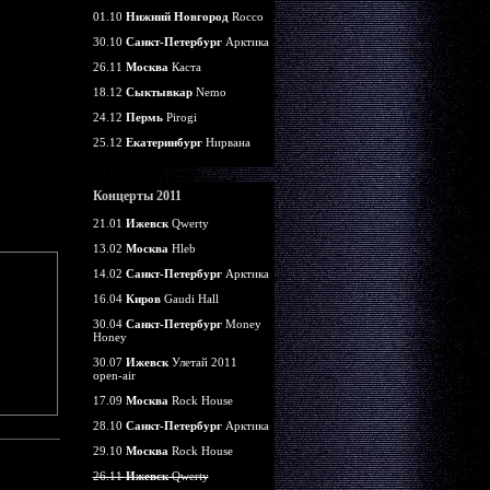
01.10
Нижний Новгород
Rocco
30.10
Санкт-Петербург
Арктика
26.11
Москва
Каста
18.12
Сыктывкар
Nemo
24.12
Пермь
Pirogi
25.12
Екатеринбург
Нирвана
Концерты 2011
21.01
Ижевск
Qwerty
13.02
Москва
Hleb
14.02
Санкт-Петербург
Арктика
16.04
Киров
Gaudi Hall
30.04
Санкт-Петербург
Money
Honey
30.07
Ижевск
Улетай 2011
open-air
17.09
Москва
Rock House
28.10
Санкт-Петербург
Арктика
29.10
Москва
Rock House
26.11
Ижевск
Qwerty