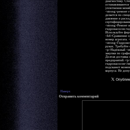
диагностику. Сте
устанавливаются 
уплотнения меняй
<strong>ремонт г
делается по спец
давление и расхо
сертифицированн
<strong>Ремонт и
гидронасосов ги
Используйте фирм
<h4>Сравнение о
номер агрегата. 
<strong>Гидромот
руках. Требуйте 
<p>Надёжный <str
закупки по графи
Долгая доставка 
предприятий.</p
гидронасосов</st
подскажет момен
корпуса. Не допу
Наверх
Отправить комментарий