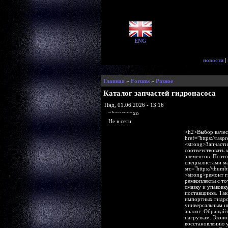
ENG
новости
|
Главная
»
Forums
»
Разное
Каталог запчастей гидронасоса
Пнд, 01.06.2026 - 13:16
yluxasyvoxo
Не в сети
<h2>Выбор качес
href="https://ra
<strong>Запчасти
соответствовать 
элементов. Поэто
специалистами ма
src="https://thu
<strong>ремонт 
ремкоплекты с то
смазку и упаковк
поставщиков. Та
импортных гидрон
универсальным и
аналог. Обращайт
нагрузкам. Экон
восстановлению 