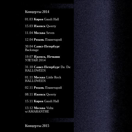
Концерты 2014
01.03
Киров
Gaudi Hall
15.03
Ижевск
Qwerty
11.04
Москва
Seven
12.04
Рязань
Планетарий
30.04
Санкт-Петербург
Backstage
19.07
Ижевск, Нечкино
УЛЕТАЙ 2014
31.10
Санкт-Петербург
Da: Da:
HALLOWEEN
01.11
Москва
Little Rock
HALLOWEEN
02.11
Рязань
Планетарий
08.11
Ижевск
Qwerty
15.11
Киров
Gaudi Hall
13.12
Москва
Volta
w/AMARANTHE
Концерты 2015