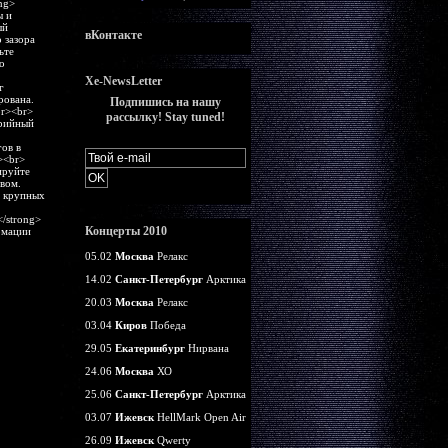
ng>
ы и
ый
вКонтакте
 зазора
ьте
о
Xe-NewsLetter
г
рована.
Подпишись на нашу
br><br>
рассылку! Stay tuned!
ерийный
ов в
><br>
ируйте
вом.
а крупных
/strong>
Концерты 2010
рмации
05.02
Москва
Релакс
14.02
Санкт-Петербург
Арктика
20.03
Москва
Релакс
03.04
Киров
Победа
29.05
Екатеринбург
Нирвана
24.06
Москва
ХО
25.06
Санкт-Петербург
Арктика
03.07
Ижевск
HellMark Open Air
26.09
Ижевск
Qwerty