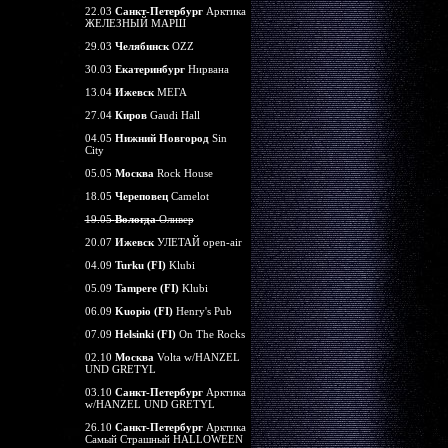
22.03
Санкт-Петербург
Арктика
ЖЕЛЕЗНЫЙ МАРШ
29.03
Челябинск
OZZ
30.03
Екатеринбург
Нирвана
13.04
Ижевск
МЕГА
27.04
Киров
Gaudi Hall
04.05
Нижний Новгород
Sin
City
05.05
Москва
Rock House
18.05
Череповец
Camelot
19.05
Вологда
Оливер
20.07
Ижевск
УЛЕТАЙ open-air
04.09
Turku (FI)
Klubi
05.09
Tampere (FI)
Klubi
06.09
Kuopio (FI)
Henry's Pub
07.09
Helsinki (FI)
On The Rocks
02.10
Москва
Volta w/HANZEL
UND GRETYL
03.10
Санкт-Петербург
Арктика
w/HANZEL UND GRETYL
26.10
Санкт-Петербург
Арктика
Самый Страшный HALLOWEEN