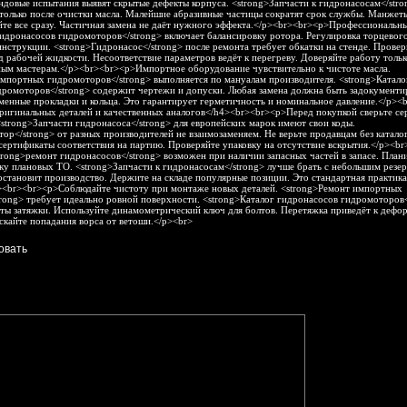
ндовые испытания выявят скрытые дефекты корпуса. <strong>Запчасти к гидронасосам</stro
только после очистки масла. Малейшие абразивные частицы сократят срок службы. Манжет
те все сразу. Частичная замена не даёт нужного эффекта.</p><br><br><p>Профессиональн
идронасосов гидромоторов</strong> включает балансировку ротора. Регулировка торцевого
инструкции. <strong>Гидронасос</strong> после ремонта требует обкатки на стенде. Провер
д рабочей жидкости. Несоответствие параметров ведёт к перегреву. Доверяйте работу тольк
ым мастерам.</p><br><br><p>Импортное оборудование чувствительно к чистоте масла.
мпортных гидромоторов</strong> выполняется по мануалам производителя. <strong>Катало
дромоторов</strong> содержит чертежи и допуски. Любая замена должна быть задокументи
енные прокладки и кольца. Это гарантирует герметичность и номинальное давление.</p><
ригинальных деталей и качественных аналогов</h4><br><br><p>Перед покупкой сверьте с
<strong>Запчасти гидронасоса</strong> для европейских марок имеют свои коды.
ор</strong> от разных производителей не взаимозаменяем. Не верьте продавцам без каталог
сертификаты соответствия на партию. Проверяйте упаковку на отсутствие вскрытия.</p><br
ong>ремонт гидронасосов</strong> возможен при наличии запасных частей в запасе. План
ку плановых ТО. <strong>Запчасти к гидронасосам</strong> лучше брать с небольшим резер
остановит производство. Держите на складе популярные позиции. Это стандартная практик
><br><br><p>Соблюдайте чистоту при монтаже новых деталей. <strong>Ремонт импортных
rong> требует идеально ровной поверхности. <strong>Каталог гидронасосов гидромоторов<
ты затяжки. Используйте динамометрический ключ для болтов. Перетяжка приведёт к дефо
скайте попадания ворса от ветоши.</p><br>