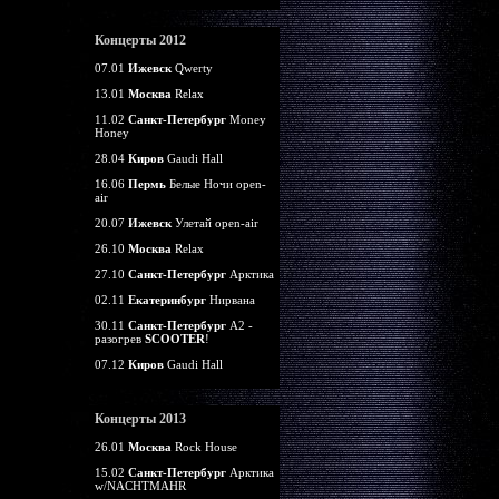
Концерты 2012
07.01
Ижевск
Qwerty
13.01
Москва
Relax
11.02
Санкт-Петербург
Money
Honey
28.04
Киров
Gaudi Hall
16.06
Пермь
Белые Ночи open-
air
20.07
Ижевск
Улетай open-air
26.10
Москва
Relax
27.10
Санкт-Петербург
Арктика
02.11
Екатеринбург
Нирвана
30.11
Санкт-Петербург
А2 -
разогрев
SCOOTER
!
07.12
Киров
Gaudi Hall
Концерты 2013
26.01
Москва
Rock House
15.02
Санкт-Петербург
Арктика
w/NACHTMAHR