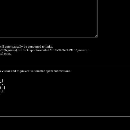
will automatically be converted to links.
452326,size=s] or [flickr-photoset:id=72157594262419167,size=m].
cal ones.
n visitor and to prevent automated spam submissions.
_  
_| 
 \ 
) |
_/ 