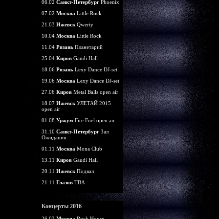
06.02
Санкт-Петербург
Phoenix
07.02
Москва
Little Rock
21.03
Ижевск
Qwerty
10.04
Москва
Little Rock
11.04
Рязань
Планетарий
25.04
Киров
Gaudi Hall
18.06
Рязань
Lexy Dance DJ-set
19.06
Москва
Lexy Dance DJ-set
27.06
Киров
Metal Balls open air
18.07
Ижевск
УЛЕТАЙ 2015
open air
01.08
Уржум
Fire Fuel open air
31.10
Санкт-Петербург
Зал
Ожидания
01.11
Москва
Mona Club
13.11
Киров
Gaudi Hall
20.11
Ижевск
Подвал
21.11
Глазов
TBA
Концерты 2016
26.03
Москва
Rock House