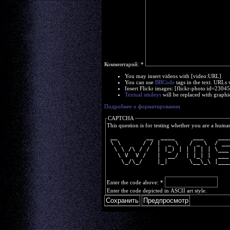
Комментарий:
*
You may insert videos with [video:URL]
You can use
BBCode
tags in the text. URLs 
Insert Flickr images: [flickr-photo:id=230
Textual smileys
will be replaced with graphi
Подробнее о форматировании
CAPTCHA
This question is for testing whether you are a huma
 __        __  ____     ___    ___
 \ \      / / |  _ \   / _ \  / __
  \ \ /\ / /  | |_) | | | | | \___
   \ V  V /   |  __/  | |_| |  ___
    \_/\_/    |_|      \__\_\ |___
Enter the code above:
*
Enter the code depicted in ASCII art style.