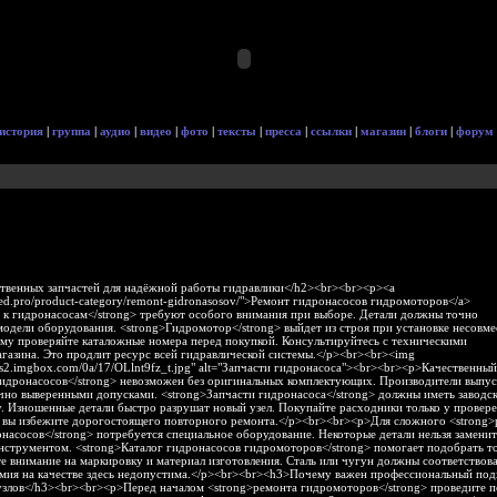
история
|
группа
|
аудио
|
видео
|
фото
|
тексты
|
пресса
|
ссылки
|
магазин
|
блоги
|
форум
твенных запчастей для надёжной работы гидравлики</h2><br><br><p><a
spred.pro/product-category/remont-gidronasosov/">Ремонт гидронасосов гидромоторов</a>
 к гидронасосам</strong> требуют особого внимания при выборе. Детали должны точно
модели оборудования. <strong>Гидромотор</strong> выйдет из строя при установке несовм
му проверяйте каталожные номера перед покупкой. Консультируйтесь с техническими
газина. Это продлит ресурс всей гидравлической системы.</p><br><br><img
mbs2.imgbox.com/0a/17/OLlnt9fz_t.jpg" alt="Запчасти гидронасоса"><br><br><p>Качественный
гидронасосов</strong> невозможен без оригинальных комплектующих. Производители выпу
чно выверенными допусками. <strong>Запчасти гидронасоса</strong> должны иметь заводс
у. Изношенные детали быстро разрушат новый узел. Покупайте расходники только у провер
к вы избежите дорогостоящего повторного ремонта.</p><br><br><p>Для сложного <strong>
асосов</strong> потребуется специальное оборудование. Некоторые детали нельзя заменит
нструментом. <strong>Каталог гидронасосов гидромоторов</strong> помогает подобрать т
е внимание на маркировку и материал изготовления. Сталь или чугун должны соответствов
омия на качестве здесь недопустима.</p><br><br><h3>Почему важен профессиональный под
узлов</h3><br><br><p>Перед началом <strong>ремонта гидромоторов</strong> проведите 