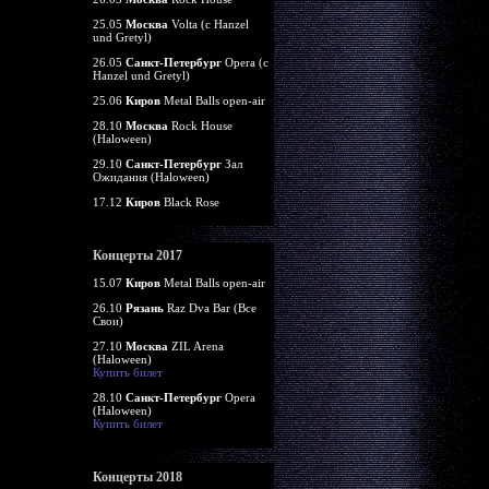
25.05
Москва
Volta (c Hanzel
und Gretyl)
26.05
Санкт-Петербург
Opera (c
Hanzel und Gretyl)
25.06
Киров
Metal Balls open-air
28.10
Москва
Rock House
(Haloween)
29.10
Санкт-Петербург
Зал
Ожидания (Haloween)
17.12
Киров
Black Rose
Концерты 2017
15.07
Киров
Metal Balls open-air
26.10
Рязань
Raz Dva Bar (Все
Свои)
27.10
Москва
ZIL Arena
(Haloween)
Купить билет
28.10
Санкт-Петербург
Opera
(Haloween)
Купить билет
Концерты 2018