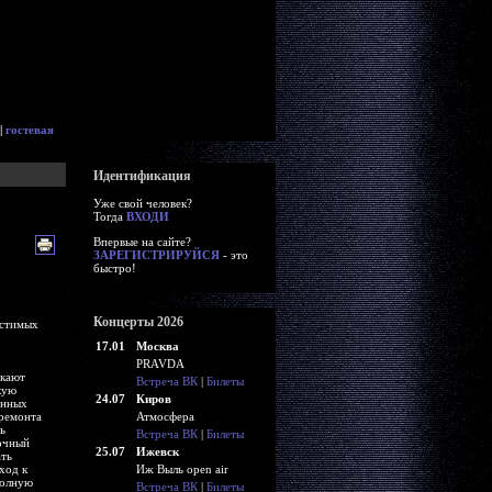
|
гостевая
Идентификация
Уже свой человек?
Тогда
ВХОДИ
Впервые на сайте?
ЗАРЕГИСТРИРУЙСЯ
- это
быстро!
Концерты 2026
естимых
17.01
Москва
PRAVDA
скают
Встреча ВК
|
Билеты
кую
24.07
Киров
енных
ремонта
Атмосфера
ь
Встреча ВК
|
Билеты
очный
25.07
Ижевск
ать
ход к
Иж Выль open air
полную
Встреча ВК
|
Билеты