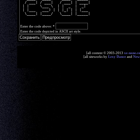
  / ___| / ___|   / ___| | ____|
 | |     \___ \  | |  _  |  _|  
 | |___   ___) | | |_| | | |___ 
  \____| |____/   \____| |_____|
Enter the code above:
*
Enter the code depicted in ASCII art style.
[all content © 2003-2013
xe-none.c
[all siteworks by
Lexy Dance
and
New