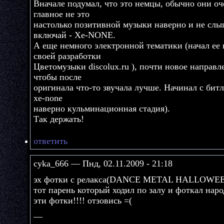
Вначале подумал, что это немцы, обычно они оч
главное не это
настолько позитивной музыки наверно и не слы
включай - Xe-NONE.
А еще немного электронной тематики (начал ее
своей разработки
Цветомузыки discolux.ru ), почти новое направл
чтобы после
оригинала что-то звучала лучше. Начинал с битлов
xe-none
наверно кульминационная стадия).
Так держать!
ответить
cyka_666 — Пнд, 02.11.2009 - 21:18
эх фотки с релакса(DANCE METAL HALLOWEEN
тот парень который ходил по залу и фоткал наро
эти фотки!!!! отзовись =(
—