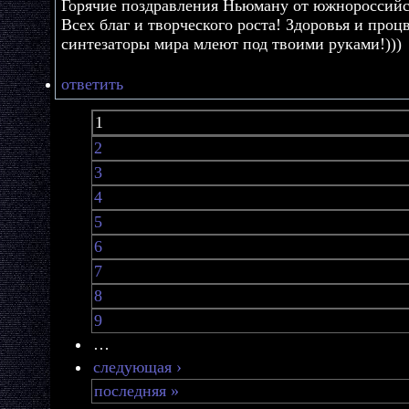
Горячие поздравления Ньюману от южнороссийс
Всех благ и творческого роста! Здоровья и про
синтезаторы мира млеют под твоими руками!)))
ответить
1
2
3
4
5
6
7
8
9
…
следующая ›
последняя »