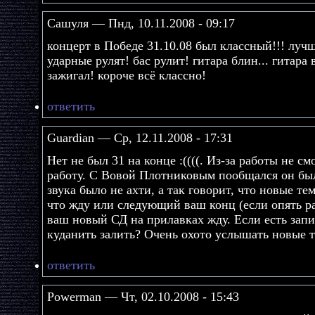
Сашуля — Пнд, 10.11.2008 - 09:17
концерт в Победе 31.10.08 был классный!!! луч
ударные рулят! бас рулит! гитара блин... гитара
зажигал! короче всё классно!
ответить
Guardian — Ср, 12.11.2008 - 17:31
Нет не был 31 на конце :((((. Из-за работы не см
работу. С Вовой Плотниковым пообщался он был 
звука было не ахти, а так говорит, что новые те
что жду или следующий ваш конц (если опять р
ваш новый СД на прилавках жду. Если есть запи
куданить залить? Очень охото услышать новые 
ответить
Powerman — Чт, 02.10.2008 - 15:43