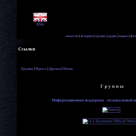
ENG
новости
|
история
|
группа
|
аудио
|
видео
|
фот
Ссылки
Группы
|
Пресса
|
Друзья
|
Обмен
Г р у п п ы
Информационная поддержка - музыкальный по