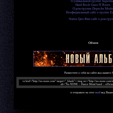
О уникальной группе Superm
Hard Rock Guns N' Roses.
О рок-группе Depeche Mode
Неофициальный сайт о группе Eu
Status Quo.Фан сайт о рок-груп
Обмен
Разместите у себя на сайте код нашего 
<a href="http://xe-none.com" target="_blank"><img src="http://xe-none.com
alt="Xe-NONE :: Dance Metal band :: official
и отправьте на этот
mail
код Вашег