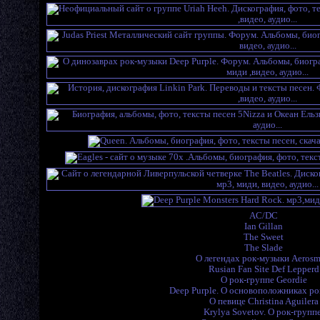
AC/DC
Ian Gillan
The Sweet
The Slade
О легендах рок-музыки Aerosm
Rusian Fan Site Def Lepperd
О рок-группе Geordie
Deep Purple. О основоположниках ро
O певице Christina Aguilera
Krylya Sovetov. О рок-группе