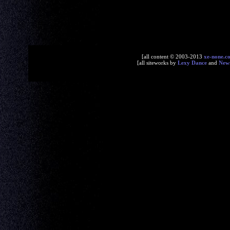
[all content © 2003-2013
xe-none.c
[all siteworks by
Lexy Dance
and
New