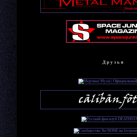
Д р у з ь я