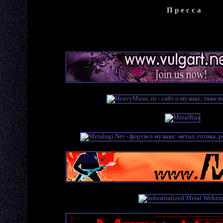
П р е с с а