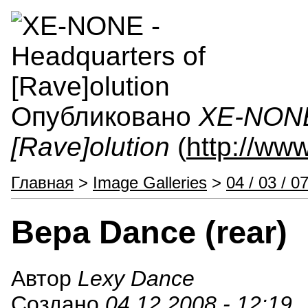
Опубликовано
XE-NONE 
[Rave]olution
(
http://ww
Главная
>
Image Galleries
>
04 / 03 / 0
Вера Dance (rear)
Автор
Lexy Dance
Создано
04.12.2008 - 12:19