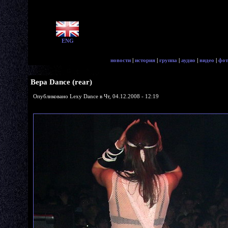
ENG
новости
|
история
|
группа
|
аудио
|
видео
|
фот
Вера Dance (rear)
Опубликовано Lexy Dance в Чт, 04.12.2008 - 12:19