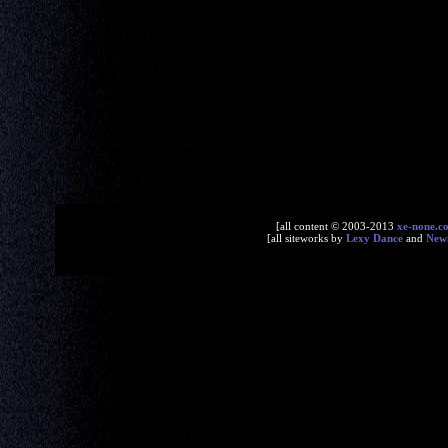
[all content © 2003-2013
xe-none.c
[all siteworks by
Lexy Dance
and
New