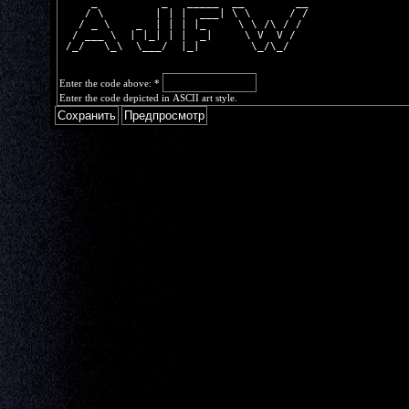
     _          _   _____  __        __
    / \        | | |  ___| \ \      / /
   / _ \    _  | | | |_     \ \ /\ / / 
  / ___ \  | |_| | |  _|     \ V  V /  
 /_/   \_\  \___/  |_|        \_/\_/   
Enter the code above:
*
Enter the code depicted in ASCII art style.