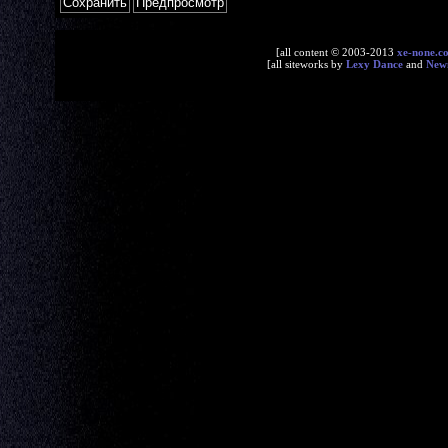
[all content © 2003-2013
xe-none.c
[all siteworks by
Lexy Dance
and
New