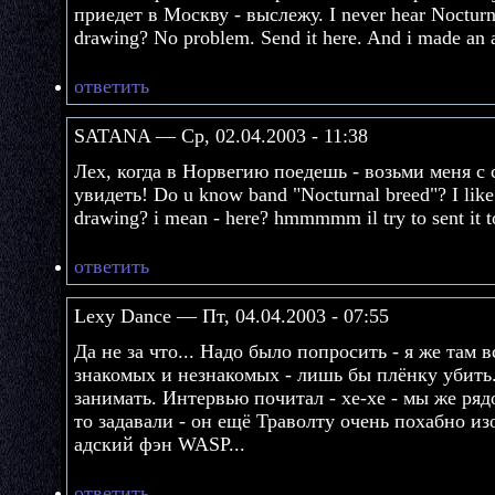
приедет в Москву - выслежу. I never hear Nocturna
drawing? No problem. Send it here. And i made an ar
ответить
SATANA — Ср, 02.04.2003 - 11:38
Лех, когда в Норвегию поедешь - возьми меня с 
увидеть! Do u know band "Nocturnal breed"? I like
drawing? i mean - here? hmmmmm il try to sent it to u
ответить
Lexy Dance — Пт, 04.04.2003 - 07:55
Да не за что... Надо было попросить - я же там 
знакомых и незнакомых - лишь бы плёнку убить.
занимать. Интервью почитал - хе-хе - мы же ряд
то задавали - он ещё Траволту очень похабно и
адский фэн WASP...
ответить