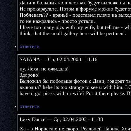
Дани в больших количествах будут выложены пос
Не прокараульте. Потом в форуме можно будет э
Поблевать?? - враньё - подставил плечо на выхо
то не нажрались - просто устали.
I have too many pics with my wife, but tell me - wha
think, that the small gallery here will be pertinent.
ответить
SATANA — Ср, 02.04.2003 - 11:16
ну, Леха, не ожидала!
Здорово!
Выложил бы побольше фоток с Дани, говорят ты 
выводил? hehe its too strange to see u with him. L
have u got pic~s with ur wife? Put it there please. 
ответить
Lexy Dance — Ср, 02.04.2003 - 11:38
Ха - в Норвегию не скоро. Реальней Париж. Хочу