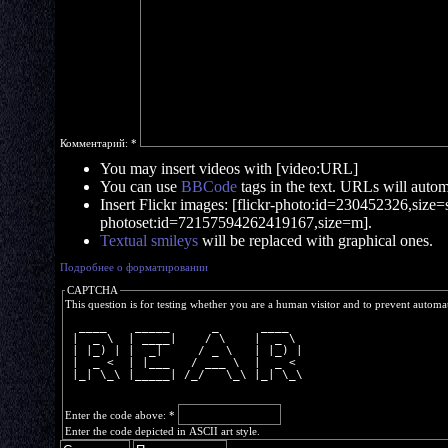
Комментарий:
*
You may insert videos with [video:URL]
You can use
BBCode
tags in the text. URLs will automa
Insert Flickr images: [flickr-photo:id=230452326,size=s]
photoset:id=72157594262419167,size=m].
Textual smileys
will be replaced with graphical ones.
Подробнее о форматировании
CAPTCHA
This question is for testing whether you are a human visitor and to prevent autom
  ____    _____      _      ____  
 |  _ \  | ____|    / \    |  _ \ 
 | |_) | |  _|     / _ \   | |_) |
 |  _ <  | |___   / ___ \  |  _ < 
 |_| \_\ |_____| /_/   \_\ |_| \_\
Enter the code above:
*
Enter the code depicted in ASCII art style.