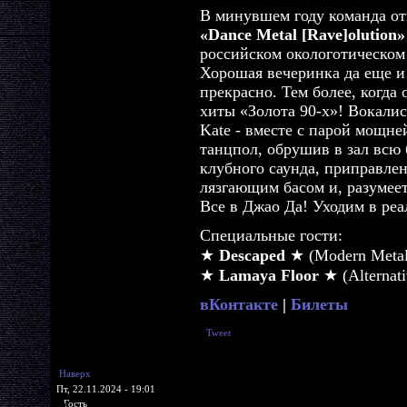
В минувшем году команда от
«Dance Metal [Rave]olution»
российском окологотическо
Хорошая вечеринка да еще и 
прекрасно. Тем более, когда
хиты «Золота 90-х»! Вокали
Kate - вместе с парой мощн
танцпол, обрушив в зал вс
клубного саунда, приправлен
лязгающим басом и, разумеет
Все в Джао Да! Уходим в ре
Специальные гости:
★
Descaped
★ (Modern Metal
★
Lamaya Floor
★ (Alternati
вКонтакте
|
Билеты
Tweet
Наверх
Пт, 22.11.2024 - 19:01
Гость