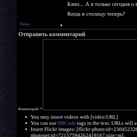
Блин... А я только сегодня о
Когда в столицу теперь?
Наверх
Отправить комментарий
Комментарий:
*
You may insert videos with [video:URL]
You can use
BBCode
tags in the text. URLs will 
Insert Flickr images: [flickr-photo:id=230452326,
photoset:id=72157594262419167,size=m].