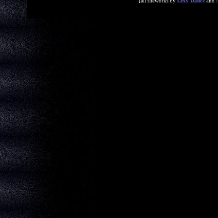
[all siteworks by
Lexy Dance
and