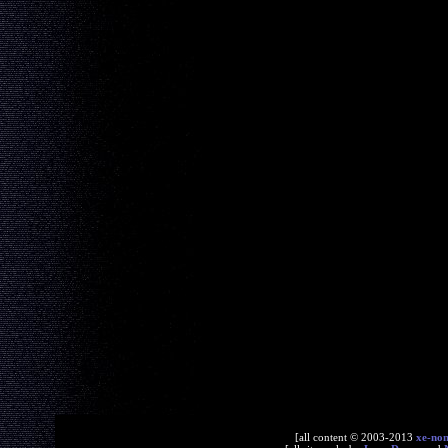
[all content © 2003-2013
xe-no