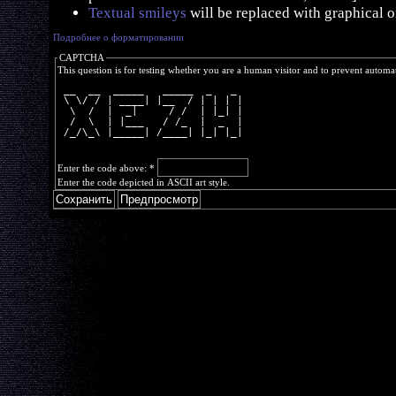
Textual smileys
will be replaced with graphical o
Подробнее о форматировании
CAPTCHA
This question is for testing whether you are a human visitor and to prevent autom
 __  __  _____   _____  _   _ 
 \ \/ / | ____| |__  / | | | |
  \  /  |  _|     / /  | |_| |
  /  \  | |___   / /_  |  _  |
 /_/\_\ |_____| /____| |_| |_|
Enter the code above:
*
Enter the code depicted in ASCII art style.