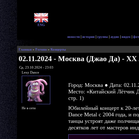
ENG
новости
|
история
|
группа
|
аудио
|
видео
|
фот
Главная
»
Forums
»
Концерты
02.11.2024 - Москва (Джао Да) - XX
Ср, 23.10.2024 - 23:03
Lexy Dance
Город: Москва ● Дата: 02.11.
Место: «Китайский Лётчик Д
стр. 1)
Юбилейный концерт к 20-ле
Не в сети
Dance Metal c 2004 года, и 
танцы устроят даже полчища
десятков лет от мастеров ин