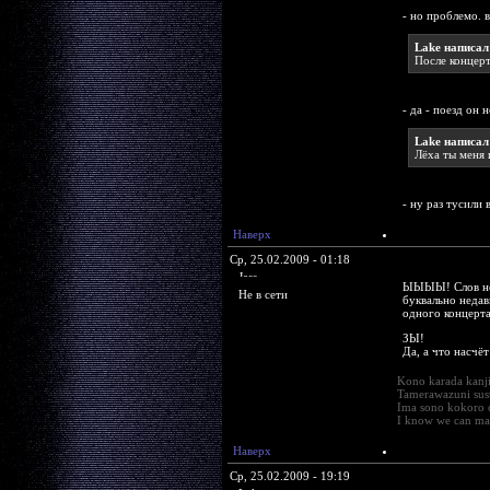
- но проблемо. 
Lake написал
После концерта
- да - поезд он 
Lake написал
Лёха ты меня
- ну раз тусили 
Наверх
Ср, 25.02.2009 - 01:18
Jess
ЫЫЫЫ! Слов нет,
Не в сети
буквально недавн
одного концерта
ЗЫ!
Да, а что насчёт
Kono karada kanj
Tamerawazuni susu
Ima sono kokoro 
I know we can mak
Наверх
Ср, 25.02.2009 - 19:19