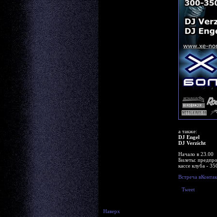
а также:
DJ Engel
DJ Verzicht
Начало в 23.00
Билеты: предпрод
кассе клуба - 35
Встреча вКонтак
Tweet
Наверх