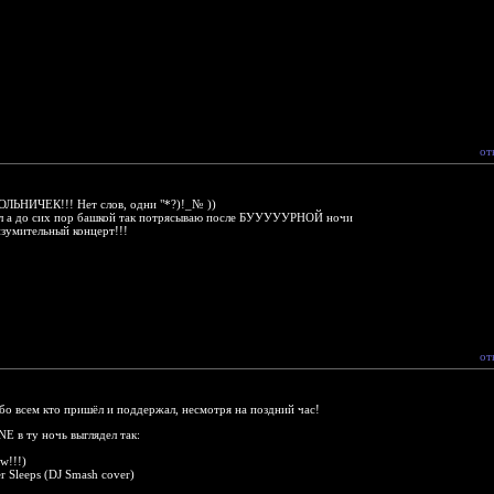
от
ЬНИЧЕК!!! Нет слов, одни "*?)!_№ ))
л а до сих пор башкой так потрясываю после БУУУУУРНОЙ ночи
изумительный концерт!!!
от
о всем кто пришёл и поддержал, несмотря на поздний час!
E в ту ночь выглядел так:
w!!!)
 Sleeps (DJ Smash cover)