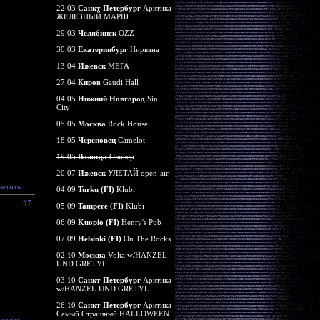
22.03
Санкт-Петербург
Арктика
ЖЕЛЕЗНЫЙ МАРШ
29.03
Челябинск
OZZ
30.03
Екатеринбург
Нирвана
13.04
Ижевск
МЕГА
27.04
Киров
Gaudi Hall
04.05
Нижний Новгород
Sin
City
05.05
Москва
Rock House
18.05
Череповец
Camelot
19.05
Вологда
Оливер
20.07
Ижевск
УЛЕТАЙ open-air
ветить
04.09
Turku (FI)
Klubi
#7
05.09
Tampere (FI)
Klubi
06.09
Kuopio (FI)
Henry's Pub
07.09
Helsinki (FI)
On The Rocks
02.10
Москва
Volta w/HANZEL
UND GRETYL
03.10
Санкт-Петербург
Арктика
w/HANZEL UND GRETYL
26.10
Санкт-Петербург
Арктика
Самый Страшный HALLOWEEN
ветить