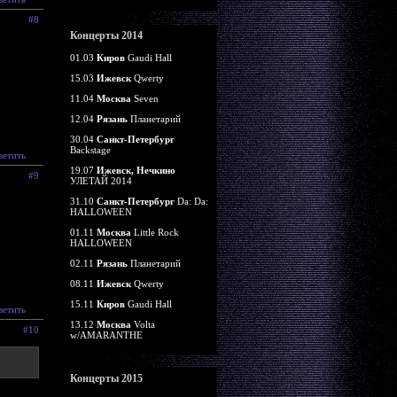
#8
Концерты 2014
01.03
Киров
Gaudi Hall
15.03
Ижевск
Qwerty
11.04
Москва
Seven
12.04
Рязань
Планетарий
30.04
Санкт-Петербург
Backstage
ветить
19.07
Ижевск, Нечкино
#9
УЛЕТАЙ 2014
31.10
Санкт-Петербург
Da: Da:
HALLOWEEN
01.11
Москва
Little Rock
HALLOWEEN
02.11
Рязань
Планетарий
08.11
Ижевск
Qwerty
15.11
Киров
Gaudi Hall
ветить
13.12
Москва
Volta
#10
w/AMARANTHE
Концерты 2015