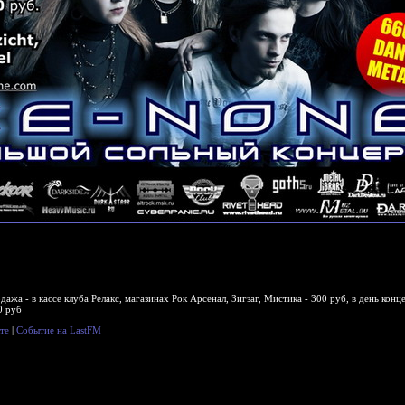
ажа - в кассе клуба Релакс, магазинах Рок Арсенал, Зигзаг, Мистика - 300 руб, в день конц
0 руб
те
|
Событие на LastFM