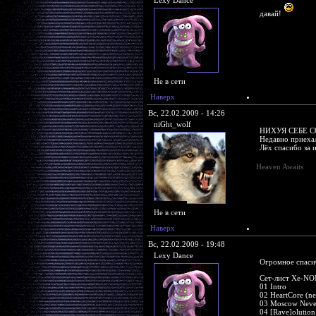
Lexy Dance
давай!
Не в сети
Наверх
Вс, 22.02.2009 - 14:26
niGht_wolf
НИХУЯ СЕБЕ СОЛ
Недавно приеха
Лёх спасибо за 
Heaven Awaits
Не в сети
Наверх
Вс, 22.02.2009 - 19:48
Lexy Dance
Огромное спасиб
Сет-лист Xe-NON
01 Intro
02 HeartCore (ne
03 Moscow Never
04 [Rave]olution