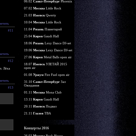
06.02
Санкт-Петербург
Phoenix
07.02
Москва
Little Rock
21.03
Ижевск
Qwerty
10.04
Москва
Little Rock
ветить
11.04
Рязань
Планетарий
#11
25.04
Киров
Gaudi Hall
18.06
Рязань
Lexy Dance DJ-set
19.06
Москва
Lexy Dance DJ-set
ветить
27.06
Киров
Metal Balls open air
#12
18.07
Ижевск
УЛЕТАЙ 2015
open air
л. Лёха
01.08
Уржум
Fire Fuel open air
ветить
31.10
Санкт-Петербург
Зал
Ожидания
#13
01.11
Москва
Mona Club
13.11
Киров
Gaudi Hall
20.11
Ижевск
Подвал
21.11
Глазов
TBA
Концерты 2016
26.03
Москва
Rock House