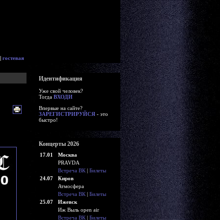
|
гостевая
Идентификация
Уже свой человек?
Тогда
ВХОДИ
Впервые на сайте?
ЗАРЕГИСТРИРУЙСЯ
- это
быстро!
Концерты 2026
17.01
Москва
PRAVDA
Встреча ВК
|
Билеты
24.07
Киров
Атмосфера
Встреча ВК
|
Билеты
25.07
Ижевск
Иж Выль open air
Встреча ВК
|
Билеты