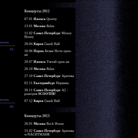
Концерты 2012
07.01
Ижевск
Qwerty
13.01
Москва
Relax
11.02
Санкт-Петербург
Money
Honey
ветить
28.04
Киров
Gaudi Hall
#5
16.06
Пермь
Белые Ночи open-
air
20.07
Ижевск
Улетай open-air
26.10
Москва
Relax
27.10
Санкт-Петербург
Арктика
02.11
Екатеринбург
Нирвана
30.11
Санкт-Петербург
А2 -
разогрев
SCOOTER
!
ветить
07.12
Киров
Gaudi Hall
#6
Концерты 2013
26.01
Москва
Rock House
15.02
Санкт-Петербург
Арктика
w/NACHTMAHR