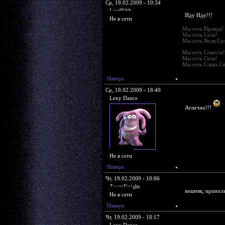
Ср, 18.02.2009 - 10:34
LordFilth
Иду Иду!!!
Не в сети
Мы есть Правда!
Мы есть Сила!
Мы есть Воля Си
Мы есть Совесть!
Мы есть Сила!
Мы есть Слава С
Наверх
Ср, 18.02.2009 - 18:40
Lexy Dance
Атлично!!!
Не в сети
Наверх
Чт, 19.02.2009 - 10:06
ZoomKnight
ништяк, припол
Не в сети
Наверх
Чт, 19.02.2009 - 18:17