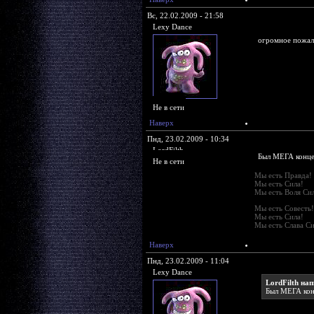
Вс, 22.02.2009 - 21:58
Lexy Dance
огромное пожал
Не в сети
Наверх
Пнд, 23.02.2009 - 10:34
LordFilth
Был МЕГА концер
Не в сети
Мы есть Правда!
Мы есть Сила!
Мы есть Воля Си
Мы есть Совесть!
Мы есть Сила!
Мы есть Слава С
Наверх
Пнд, 23.02.2009 - 11:04
Lexy Dance
LordFilth нап
Был МЕГА конц