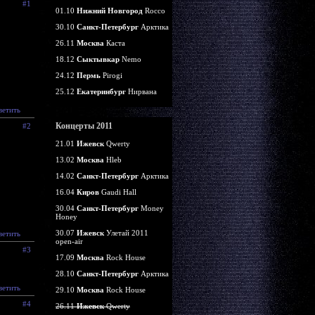
#1
01.10
Нижний Новгород
Rocco
30.10
Санкт-Петербург
Арктика
26.11
Москва
Каста
18.12
Сыктывкар
Nemo
24.12
Пермь
Pirogi
25.12
Екатеринбург
Нирвана
ветить
Концерты 2011
#2
21.01
Ижевск
Qwerty
13.02
Москва
Hleb
14.02
Санкт-Петербург
Арктика
16.04
Киров
Gaudi Hall
30.04
Санкт-Петербург
Money
Honey
30.07
Ижевск
Улетай 2011
ветить
open-air
#3
17.09
Москва
Rock House
28.10
Санкт-Петербург
Арктика
ветить
29.10
Москва
Rock House
#4
26.11
Ижевск
Qwerty