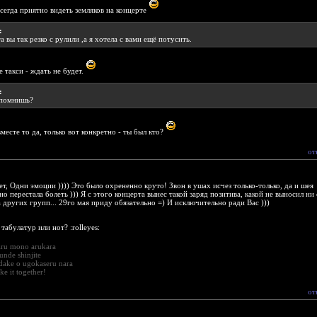
всегда приятно видеть земляков на концерте
:
 вы так резко с рулили ,а я хотела с вами ещё потусить.
не такси - ждать не будет.
:
 помнишь?
вместе то да, только вот конкретно - ты был кто?
от
 Одни эмоции )))) Это было охрененно круто! Звон в ушах исчез только-только, да и шея
о перестала болеть ))) Я с этого концерта вынес такой заряд позитива, какой не выносил ни 
 других групп... 29го мая приду обязательно =) И исключительно ради Вас )))
 табулатур или нот? :rolleyes:
iru mono arukara
nde shinjite
dake o ugokaseru nara
e it together!
от