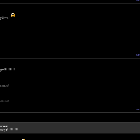
уйста!
от
т!!!!!!!!!
льных!
ильных!
от
исал:
ерт!!!!!!!!!