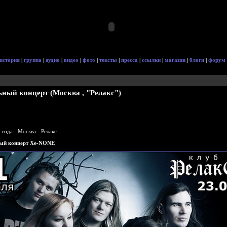
история
|
группа
|
аудио
|
видео
|
фото
|
тексты
|
пресса
|
ссылки
|
магазин
|
блоги
|
форум
ьный концерт (Москва , "Релакс")
 года - Москва - Релакс
ый концерт Xe-NONE