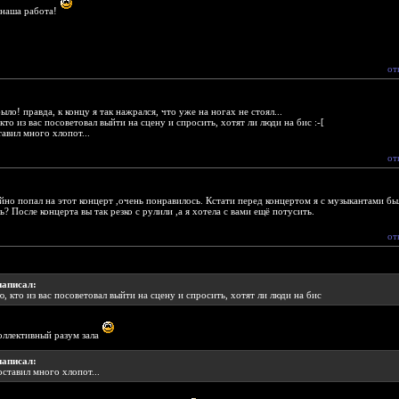
о наша работа!
от
ыло! правда, к концу я так нажрался, что уже на ногах не стоял...
кто из вас посоветовал выйти на сцену и спросить, хотят ли люди на бис :-[
тавил много хлопот...
от
йно попал на этот концерт ,очень понравилось. Кстати перед концертом я с музыкантами бы
? После концерта вы так резко с рулили ,а я хотела с вами ещё потусить.
от
написал:
ю, кто из вас посоветовал выйти на сцену и спросить, хотят ли люди на бис
коллективный разум зала
написал:
оставил много хлопот...