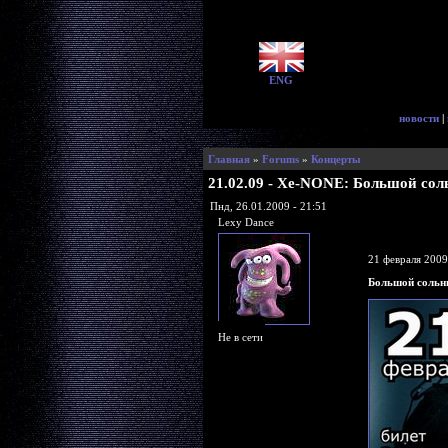
ENG
новости
|
Главная
»
Forums
»
Концерты
21.02.09 - Xe-NONE: Большой сол
Пнд, 26.01.2009 - 21:51
Lexy Dance
21 февраля 2009
Большой сольн
Не в сети