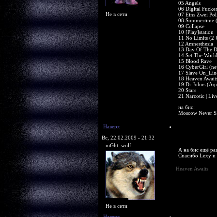
05 Angels
06 Digital Fucke
Не в сети
07 Eins Zwei Pol
08 Summertime (
09 Collapse
10 [Play]station
11 No Limits (2 
12 Amnesthesia
13 Day Of The 
14 Set The World
15 Blood Rave
16 CyberGirl (ne
17 Slave On_Lin
18 Heaven Await
19 Dr Johns (Aq
20 Stars
21 Narcotic | Liv
на бис:
Moscow Never Sl
Наверх
Вс, 22.02.2009 - 21:32
niGht_wolf
А на бис ещё ра
Спасибо Lexy и 
Heaven Awaits
Не в сети
Наверх