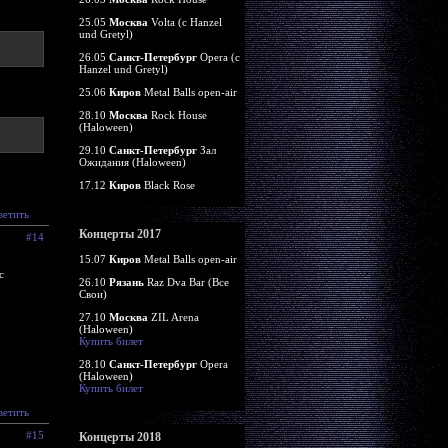
25.05
Москва
Volta (c Hanzel
und Gretyl)
26.05
Санкт-Петербург
Opera (c
Hanzel und Gretyl)
25.06
Киров
Metal Balls open-air
28.10
Москва
Rock House
(Haloween)
29.10
Санкт-Петербург
Зал
Ожидания (Haloween)
17.12
Киров
Black Rose
ветить
Концерты 2017
#14
15.07
Киров
Metal Balls open-air
с
26.10
Рязань
Raz Dva Bar (Все
Свои)
27.10
Москва
ZIL Arena
(Haloween)
Купить билет
28.10
Санкт-Петербург
Opera
(Haloween)
Купить билет
ветить
#15
Концерты 2018