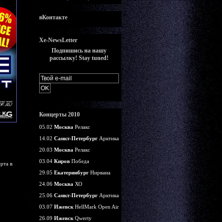
вКонтакте
Xe-NewsLetter
Подпишись на нашу
рассылку! Stay tuned!
Концерты 2010
05.02
Москва
Релакс
14.02
Санкт-Петербург
Арктика
20.03
Москва
Релакс
03.04
Киров
Победа
ерта в
29.05
Екатеринбург
Нирвана
24.06
Москва
ХО
25.06
Санкт-Петербург
Арктика
03.07
Ижевск
HellMark Open Air
26.09
Ижевск
Qwerty