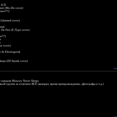
r A.D.
izei (Mo-Do cover)
new!!!)
Unlimited cover)
Dead
 On Fire (E-Type cover)
w!!!)
e
s
ua cover)
e At Electrogorsk
eeps (DJ Smash cover)
от
з сыграли Moscow Never Sleeps
всей группе за отличное ВСЁ (концерт, время припровождение, афтографы и т.д.)
от