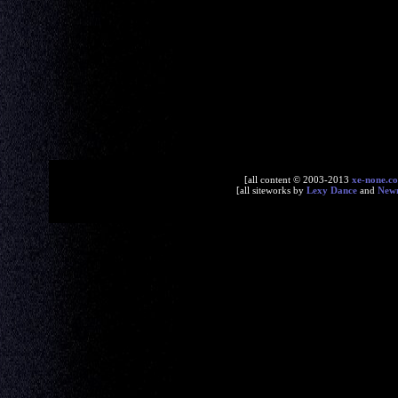
[all content © 2003-2013
xe-none.c
[all siteworks by
Lexy Dance
and
New