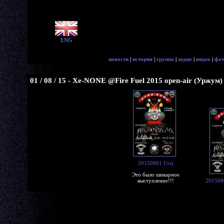
ENG
новости
|
история
|
группа
|
аудио
|
видео
|
фот
01 / 08 / 15 - Xe-NONE @Fire Fuel 2015 open-air (Уржум)
20150801 Urzj
Это было шикарное
выступление!!!
2015080