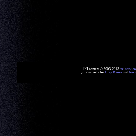
[all content © 2003-2013
xe-none.c
[all siteworks by
Lexy Dance
and
New