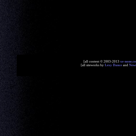
[all content © 2003-2013
xe-none.c
[all siteworks by
Lexy Dance
and
New