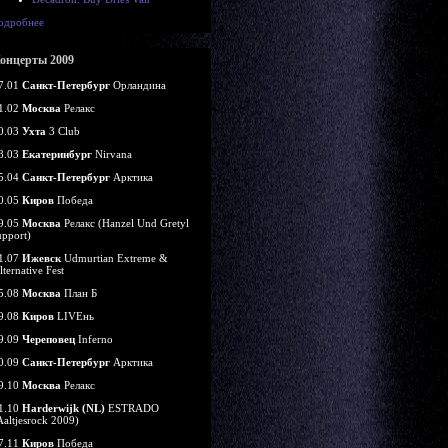
одробнее
онцерты 2009
7.01
Санкт-Петербург
Орландина
1.02
Москва
Релакс
0.03
Ухта
3 Club
8.03
Екатеринбург
Nirvana
5.04
Санкт-Петербург
Арктика
0.05
Киров
Победа
9.05
Москва
Релакс (Hanzel Und Gretyl
upport)
1.07
Ижевск
Udmurtian Extreme &
lternative Fest
5.08
Москва
План Б
9.08
Киров
LIVEнь
9.09
Череповец
Inferno
0.09
Санкт-Петербург
Арктика
9.10
Москва
Релакс
1.10
Harderwijk (NL)
ESTRADO
Aaltjesrock 2009)
7.11
Киров
Победа