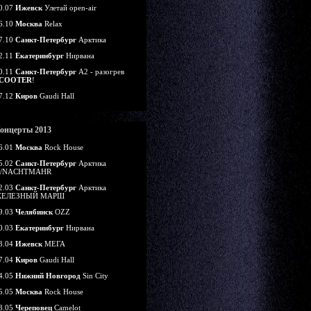
0.07
Ижевск
Улетай open-air
6.10
Москва
Relax
7.10
Санкт-Петербург
Арктика
2.11
Екатеринбург
Нирвана
0.11
Санкт-Петербург
А2 - разогрев
COOTER
!
7.12
Киров
Gaudi Hall
онцерты 2013
6.01
Москва
Rock House
5.02
Санкт-Петербург
Арктика
/NACHTMAHR
2.03
Санкт-Петербург
Арктика
ЕЛЕЗНЫЙ МАРШ
9.03
Челябинск
OZZ
0.03
Екатеринбург
Нирвана
3.04
Ижевск
МЕГА
7.04
Киров
Gaudi Hall
4.05
Нижний Новгород
Sin City
5.05
Москва
Rock House
8.05
Череповец
Camelot