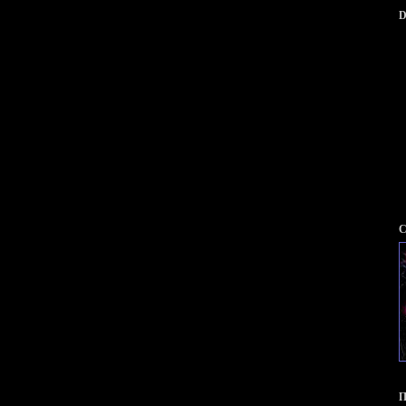
D
С
П