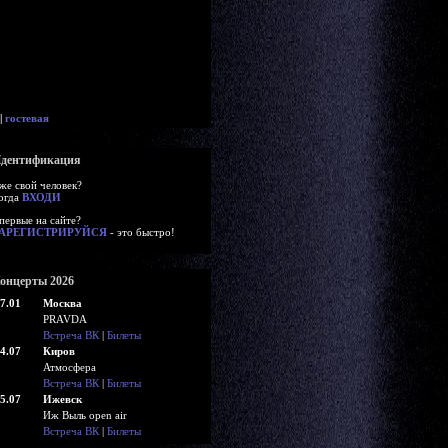
|
гостевая
дентификация
же свой человек?
огда
ВХОДИ
первые на сайте?
АРЕГИСТРИРУЙСЯ
- это быстро!
онцерты 2026
7.01
Москва
PRAVDA
Встреча ВК
|
Билеты
4.07
Киров
Атмосфера
Встреча ВК
|
Билеты
5.07
Ижевск
Иж Выль open air
Встреча ВК
|
Билеты