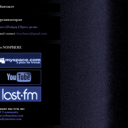
Контакте
рганизаторам
ого
|
Райдер
|
Пресс-релиз
and contact:
lexydance@gmail.com
e-NOSPHERE
акже мы есть на:
J Community
everbnation.com
ailymotion.com