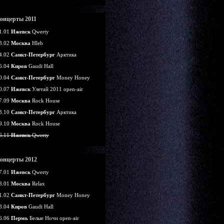
онцерты 2011
1.01
Ижевск
Qwerty
3.02
Москва
Hleb
4.02
Санкт-Петербург
Арктика
6.04
Киров
Gaudi Hall
0.04
Санкт-Петербург
Money Honey
0.07
Ижевск
Улетай 2011 open-air
7.09
Москва
Rock House
8.10
Санкт-Петербург
Арктика
9.10
Москва
Rock House
6.11
Ижевск
Qwerty
онцерты 2012
7.01
Ижевск
Qwerty
3.01
Москва
Relax
1.02
Санкт-Петербург
Money Honey
8.04
Киров
Gaudi Hall
6.06
Пермь
Белые Ночи open-air