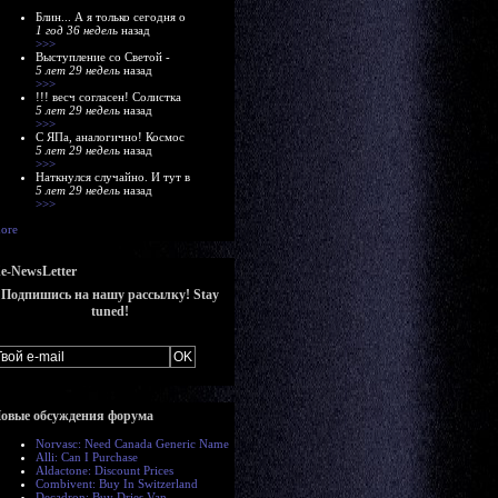
Блин... А я только сегодня о
1 год 36 недель
назад
>>>
Выступление со Светой -
5 лет 29 недель
назад
>>>
!!! весч согласен! Солистка
5 лет 29 недель
назад
>>>
С ЯПа, аналогично! Космос
5 лет 29 недель
назад
>>>
Наткнулся случайно. И тут в
5 лет 29 недель
назад
>>>
ore
e-NewsLetter
Подпишись на нашу рассылку! Stay
tuned!
овые обсуждения форума
Norvasc: Need Canada Generic Name
Alli: Can I Purchase
Aldactone: Discount Prices
Combivent: Buy In Switzerland
Decadron: Buy Dries Van