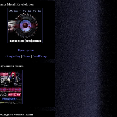
ance Metal [Rave]olution
Пресс-релиз
GooglePlay
|
iTunes
|
BandCamp
лучайная фотка
оследние комментарии