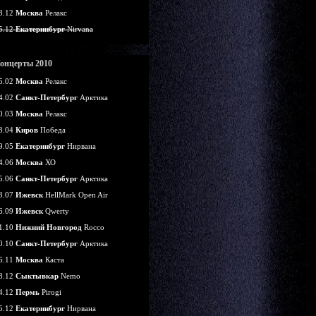
8.12
Москва
Релакс
5.12
Екатеринбург
Nirvana
онцерты 2010
5.02
Москва
Релакс
4.02
Санкт-Петербург
Арктика
0.03
Москва
Релакс
3.04
Киров
Победа
9.05
Екатеринбург
Нирвана
4.06
Москва
ХО
5.06
Санкт-Петербург
Арктика
3.07
Ижевск
HellMark Open Air
6.09
Ижевск
Qwerty
1.10
Нижний Новгород
Rocco
0.10
Санкт-Петербург
Арктика
6.11
Москва
Каста
8.12
Сыктывкар
Nemo
4.12
Пермь
Pirogi
5.12
Екатеринбург
Нирвана