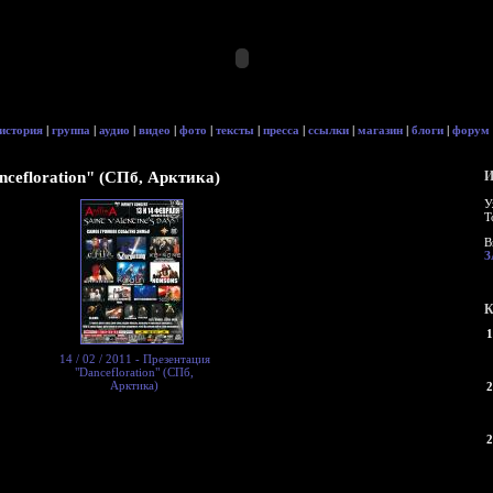
история
|
группа
|
аудио
|
видео
|
фото
|
тексты
|
пресса
|
ссылки
|
магазин
|
блоги
|
форум
ancefloration" (СПб, Арктика)
И
У
Т
В
З
К
1
14 / 02 / 2011 - Презентация
"Dancefloration" (СПб,
Арктика)
2
2