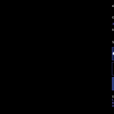
в
О
Л
B
X
Т
L
R
D