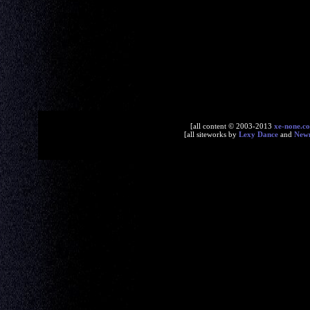
[all content © 2003-2013
xe-none.c
[all siteworks by
Lexy Dance
and
New