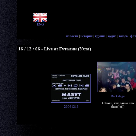
ENG
новости
|
история
|
группа
|
аудио
|
видео
|
фот
16 / 12 / 06 - Live at Гуталин (Ухта)
Backstage
О боги, как давно это
20061216
было)))))