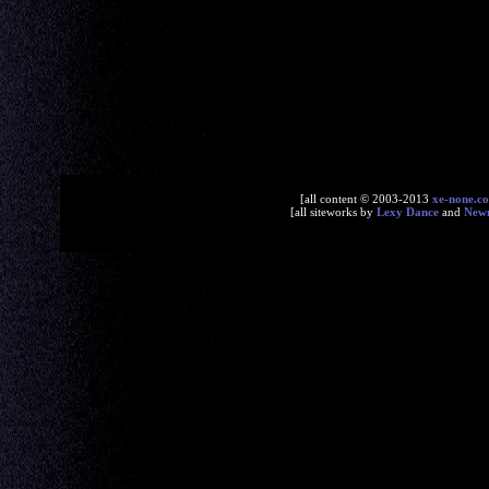
[all content © 2003-2013
xe-none.c
[all siteworks by
Lexy Dance
and
New