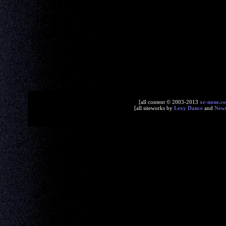
[all content © 2003-2013
xe-none.c
[all siteworks by
Lexy Dance
and
New