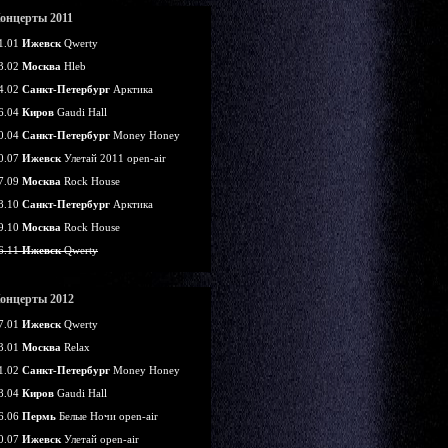
онцерты 2011
1.01
Ижевск
Qwerty
3.02
Москва
Hleb
4.02
Санкт-Петербург
Арктика
6.04
Киров
Gaudi Hall
0.04
Санкт-Петербург
Money Honey
0.07
Ижевск
Улетай 2011 open-air
7.09
Москва
Rock House
8.10
Санкт-Петербург
Арктика
9.10
Москва
Rock House
6.11
Ижевск
Qwerty
онцерты 2012
7.01
Ижевск
Qwerty
3.01
Москва
Relax
1.02
Санкт-Петербург
Money Honey
8.04
Киров
Gaudi Hall
6.06
Пермь
Белые Ночи open-air
0.07
Ижевск
Улетай open-air