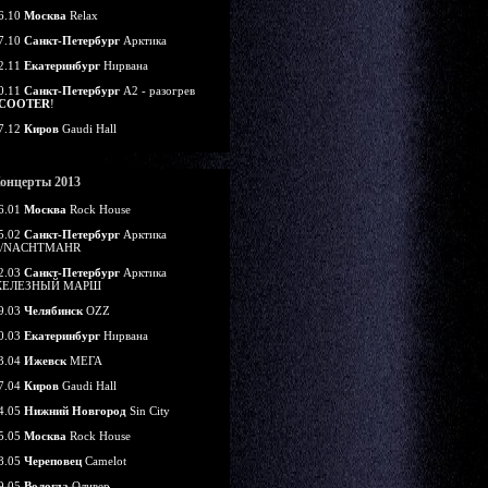
6.10
Москва
Relax
7.10
Санкт-Петербург
Арктика
2.11
Екатеринбург
Нирвана
0.11
Санкт-Петербург
А2 - разогрев
COOTER
!
7.12
Киров
Gaudi Hall
онцерты 2013
6.01
Москва
Rock House
5.02
Санкт-Петербург
Арктика
/NACHTMAHR
2.03
Санкт-Петербург
Арктика
ЕЛЕЗНЫЙ МАРШ
9.03
Челябинск
OZZ
0.03
Екатеринбург
Нирвана
3.04
Ижевск
МЕГА
7.04
Киров
Gaudi Hall
4.05
Нижний Новгород
Sin City
5.05
Москва
Rock House
8.05
Череповец
Camelot
9.05
Вологда
Оливер