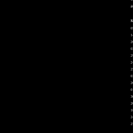
2
К
0
1
2
0
2
2
2
0
2
0
3
2
1
2
2