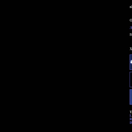
в
О
Л
B
X
Т
L
R
D