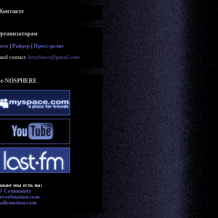
Контакте
рганизаторам
ого
|
Райдер
|
Пресс-релиз
and contact:
lexydance@gmail.com
e-NOSPHERE
акже мы есть на:
J Community
everbnation.com
ailymotion.com