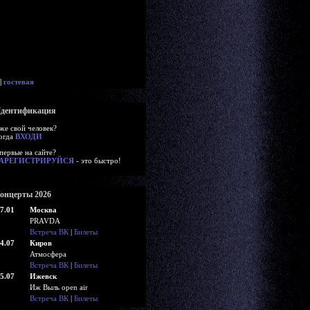
|
гостевая
дентификация
же свой человек?
огда
ВХОДИ
первые на сайте?
АРЕГИСТРИРУЙСЯ
- это быстро!
онцерты 2026
7.01
Москва
PRAVDA
Встреча ВК
|
Билеты
4.07
Киров
Атмосфера
Встреча ВК
|
Билеты
5.07
Ижевск
Иж Выль open air
Встреча ВК
|
Билеты