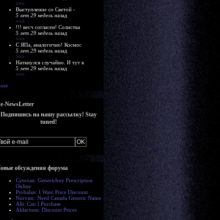
>>>
Выступление со Светой -
5 лет 29 недель
назад
>>>
!!! весч согласен! Солистка
5 лет 29 недель
назад
>>>
С ЯПа, аналогично! Космос
5 лет 29 недель
назад
>>>
Наткнулся случайно. И тут в
5 лет 29 недель
назад
>>>
ore
e-NewsLetter
Подпишись на нашу рассылку! Stay
tuned!
овые обсуждения форума
Cytoxan: Genericbuy Prescription
Online
Probalan: I Want Price Discount
Norvasc: Need Canada Generic Name
Alli: Can I Purchase
Aldactone: Discount Prices