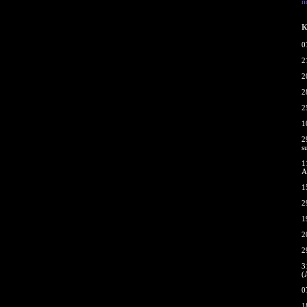
п
К
0
2
2
2
2
1
2
s
1
A
1
2
1
2
2
3
(
0
1