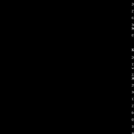
2
2
0
3
S
0
К
2
1
w
2
Ж
2
3
1
2
0
0
1
1