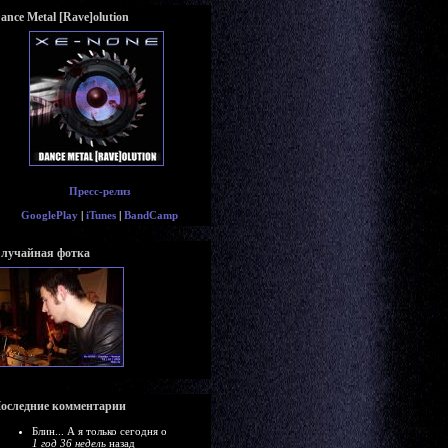
ance Metal [Rave]olution
Пресс-релиз
GooglePlay
|
iTunes
|
BandCamp
лучайная фотка
оследние комментарии
Блин... А я только сегодня о
1 год 36 недель
назад