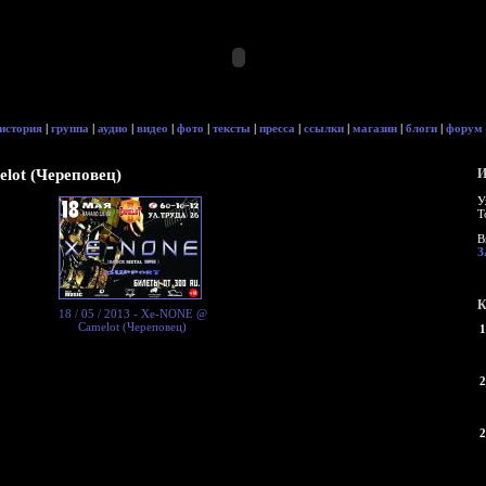
история
|
группа
|
аудио
|
видео
|
фото
|
тексты
|
пресса
|
ссылки
|
магазин
|
блоги
|
форум
elot (Череповец)
И
У
Т
В
З
К
18 / 05 / 2013 - Xe-NONE @
Camelot (Череповец)
1
2
2