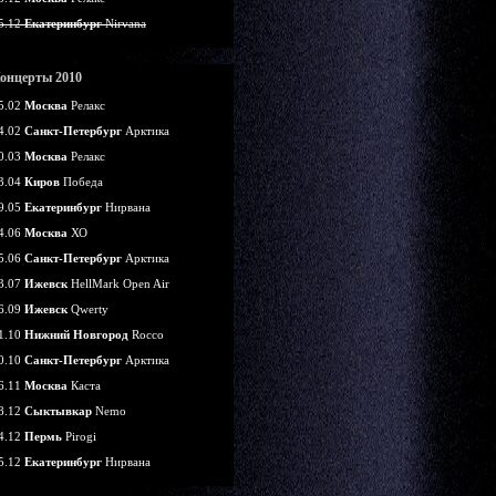
5.12
Екатеринбург
Nirvana
онцерты 2010
5.02
Москва
Релакс
4.02
Санкт-Петербург
Арктика
0.03
Москва
Релакс
3.04
Киров
Победа
9.05
Екатеринбург
Нирвана
4.06
Москва
ХО
5.06
Санкт-Петербург
Арктика
3.07
Ижевск
HellMark Open Air
6.09
Ижевск
Qwerty
1.10
Нижний Новгород
Rocco
0.10
Санкт-Петербург
Арктика
6.11
Москва
Каста
8.12
Сыктывкар
Nemo
4.12
Пермь
Pirogi
5.12
Екатеринбург
Нирвана