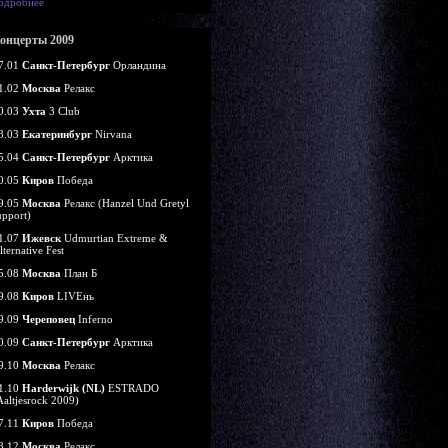
одробнее
онцерты 2009
7.01
Санкт-Петербург
Орландина
1.02
Москва
Релакс
0.03
Ухта
3 Club
8.03
Екатеринбург
Nirvana
5.04
Санкт-Петербург
Арктика
0.05
Киров
Победа
9.05
Москва
Релакс (Hanzel Und Gretyl
upport)
1.07
Ижевск
Udmurtian Extreme &
lternative Fest
5.08
Москва
План Б
9.08
Киров
LIVEнь
9.09
Череповец
Inferno
0.09
Санкт-Петербург
Арктика
9.10
Москва
Релакс
1.10
Harderwijk (NL)
ESTRADO
Aaltjesrock 2009)
7.11
Киров
Победа
8.12
Москва
Релакс