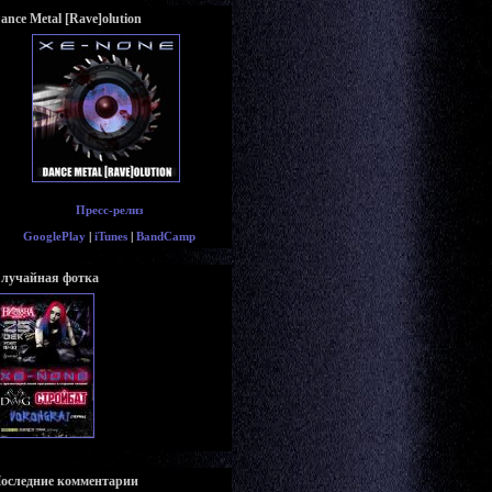
ance Metal [Rave]olution
Пресс-релиз
GooglePlay
|
iTunes
|
BandCamp
лучайная фотка
оследние комментарии