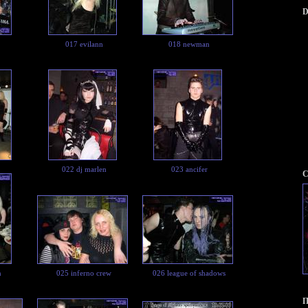
D
017 evilann
018 newman
022 dj marlen
023 ancifer
С
n
025 inferno crew
026 league of shadows
П