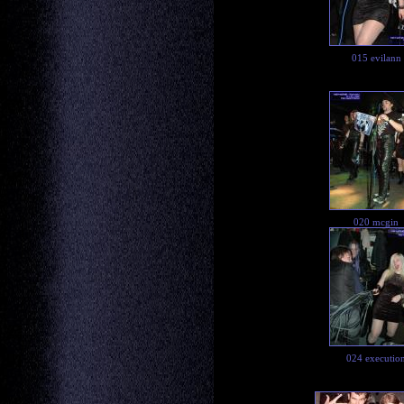
015 evilann
020 mcgin
024 executio