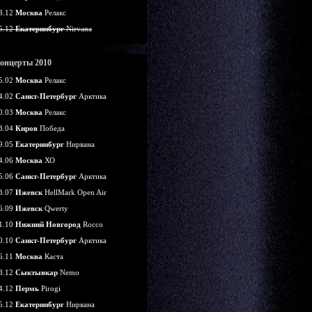
8.12
Москва
Релакс
5.12
Екатеринбург
Nirvana
онцерты 2010
5.02
Москва
Релакс
4.02
Санкт-Петербург
Арктика
0.03
Москва
Релакс
3.04
Киров
Победа
9.05
Екатеринбург
Нирвана
4.06
Москва
ХО
5.06
Санкт-Петербург
Арктика
3.07
Ижевск
HellMark Open Air
6.09
Ижевск
Qwerty
1.10
Нижний Новгород
Rocco
0.10
Санкт-Петербург
Арктика
6.11
Москва
Каста
8.12
Сыктывкар
Nemo
4.12
Пермь
Pirogi
5.12
Екатеринбург
Нирвана