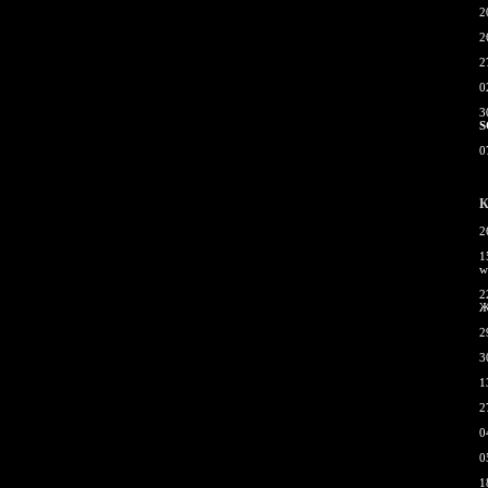
2
2
2
0
3
S
0
К
2
1
w
2
Ж
2
3
1
2
0
0
1