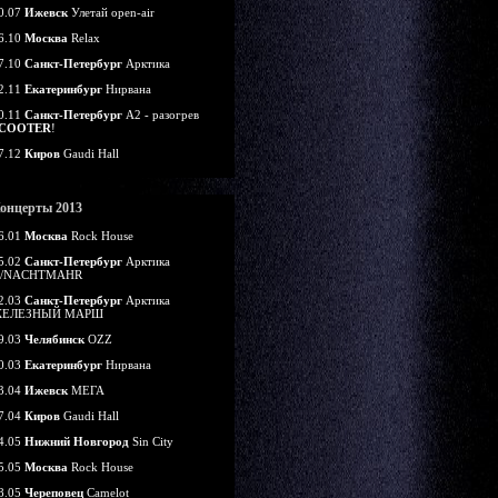
0.07
Ижевск
Улетай open-air
6.10
Москва
Relax
7.10
Санкт-Петербург
Арктика
2.11
Екатеринбург
Нирвана
0.11
Санкт-Петербург
А2 - разогрев
COOTER
!
7.12
Киров
Gaudi Hall
онцерты 2013
6.01
Москва
Rock House
5.02
Санкт-Петербург
Арктика
/NACHTMAHR
2.03
Санкт-Петербург
Арктика
ЕЛЕЗНЫЙ МАРШ
9.03
Челябинск
OZZ
0.03
Екатеринбург
Нирвана
3.04
Ижевск
МЕГА
7.04
Киров
Gaudi Hall
4.05
Нижний Новгород
Sin City
5.05
Москва
Rock House
8.05
Череповец
Camelot