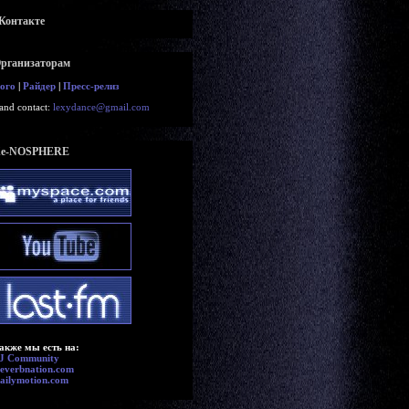
Контакте
рганизаторам
ого
|
Райдер
|
Пресс-релиз
and contact:
lexydance@gmail.com
e-NOSPHERE
акже мы есть на:
J Community
everbnation.com
ailymotion.com