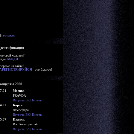
|
гостевая
дентификация
же свой человек?
огда
ВХОДИ
первые на сайте?
АРЕГИСТРИРУЙСЯ
- это быстро!
онцерты 2026
7.01
Москва
PRAVDA
Встреча ВК
|
Билеты
4.07
Киров
Атмосфера
Встреча ВК
|
Билеты
5.07
Ижевск
Иж Выль open air
Встреча ВК
|
Билеты