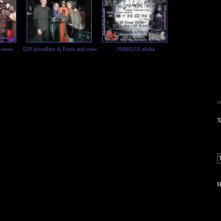
e-none
028 bloodline dj Error and crew
20060219 afisha
m
X
Н