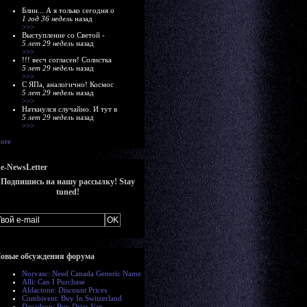
Блин... А я только сегодня о
1 год 36 недель
назад
>>>
Выступление со Светой -
5 лет 29 недель
назад
>>>
!!! весч согласен! Солистка
5 лет 29 недель
назад
>>>
С ЯПа, аналогично! Космос
5 лет 29 недель
назад
>>>
Наткнулся случайно. И тут в
5 лет 29 недель
назад
>>>
ore
e-NewsLetter
Подпишись на нашу рассылку! Stay
tuned!
овые обсуждения форума
Norvasc: Need Canada Generic Name
Alli: Can I Purchase
Aldactone: Discount Prices
Combivent: Buy In Switzerland
Decadron: Buy Dries Van