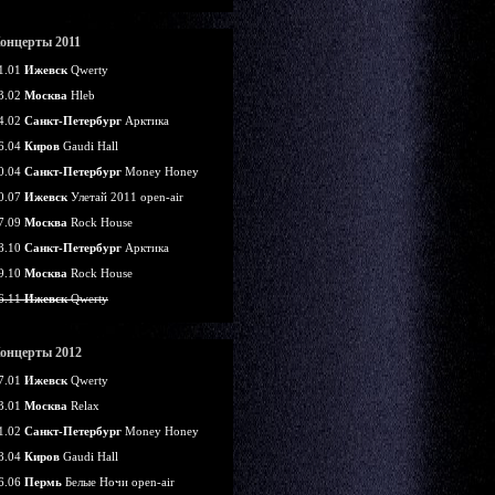
онцерты 2011
1.01
Ижевск
Qwerty
3.02
Москва
Hleb
4.02
Санкт-Петербург
Арктика
6.04
Киров
Gaudi Hall
0.04
Санкт-Петербург
Money Honey
0.07
Ижевск
Улетай 2011 open-air
7.09
Москва
Rock House
8.10
Санкт-Петербург
Арктика
9.10
Москва
Rock House
6.11
Ижевск
Qwerty
онцерты 2012
7.01
Ижевск
Qwerty
3.01
Москва
Relax
1.02
Санкт-Петербург
Money Honey
8.04
Киров
Gaudi Hall
6.06
Пермь
Белые Ночи open-air