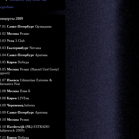
одробнее
онцерты 2009
7.01
Санкт-Петербург
Орландина
1.02
Москва
Релакс
0.03
Ухта
3 Club
8.03
Екатеринбург
Nirvana
5.04
Санкт-Петербург
Арктика
0.05
Киров
Победа
9.05
Москва
Релакс (Hanzel Und Gretyl
upport)
1.07
Ижевск
Udmurtian Extreme &
lternative Fest
5.08
Москва
План Б
9.08
Киров
LIVEнь
9.09
Череповец
Inferno
0.09
Санкт-Петербург
Арктика
9.10
Москва
Релакс
1.10
Harderwijk (NL)
ESTRADO
Aaltjesrock 2009)
7.11
Киров
Победа