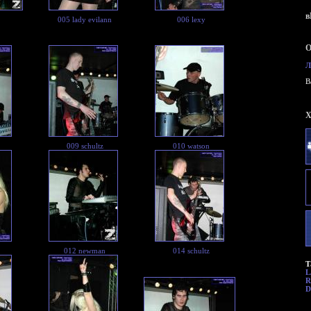
в
005 lady evilann
006 lexy
О
Л
B
X
009 schultz
010 watson
012 newman
014 schultz
Т
L
R
D