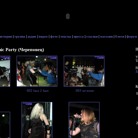
история
|
группа
|
аудио
|
видео
|
фото
|
тексты
|
пресса
|
ссылки
|
магазин
|
блоги
|
форум
thic Party (Череповец)
И
У
Т
В
З
К
002 face 2 face
003 xe-none
1
2
2