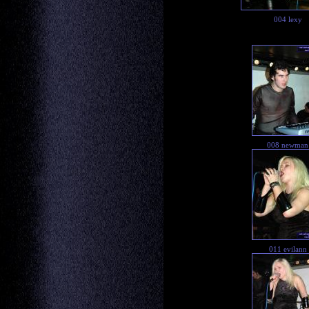
004 lexy
008 newman
011 evilann