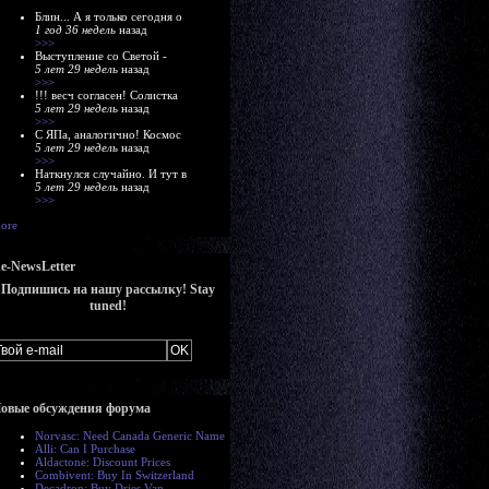
Блин... А я только сегодня о
1 год 36 недель
назад
>>>
Выступление со Светой -
5 лет 29 недель
назад
>>>
!!! весч согласен! Солистка
5 лет 29 недель
назад
>>>
С ЯПа, аналогично! Космос
5 лет 29 недель
назад
>>>
Наткнулся случайно. И тут в
5 лет 29 недель
назад
>>>
ore
e-NewsLetter
Подпишись на нашу рассылку! Stay
tuned!
овые обсуждения форума
Norvasc: Need Canada Generic Name
Alli: Can I Purchase
Aldactone: Discount Prices
Combivent: Buy In Switzerland
Decadron: Buy Dries Van