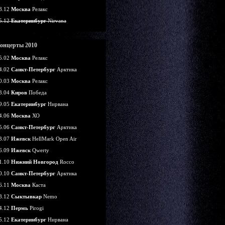
8.12
Москва
Релакс
5.12
Екатеринбург
Nirvana
онцерты 2010
5.02
Москва
Релакс
4.02
Санкт-Петербург
Арктика
0.03
Москва
Релакс
3.04
Киров
Победа
9.05
Екатеринбург
Нирвана
4.06
Москва
ХО
5.06
Санкт-Петербург
Арктика
3.07
Ижевск
HellMark Open Air
6.09
Ижевск
Qwerty
1.10
Нижний Новгород
Rocco
0.10
Санкт-Петербург
Арктика
6.11
Москва
Каста
8.12
Сыктывкар
Nemo
4.12
Пермь
Pirogi
5.12
Екатеринбург
Нирвана