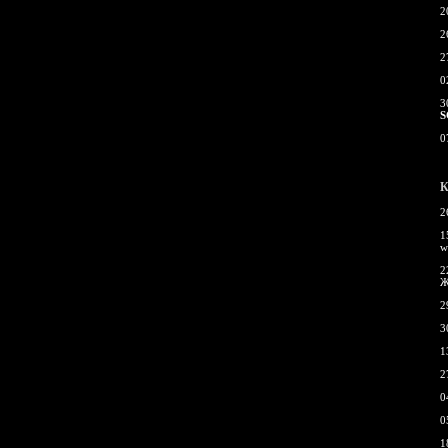
2
2
2
0
3
S
0
К
2
1
w
2
Ж
2
3
1
2
0
0
1