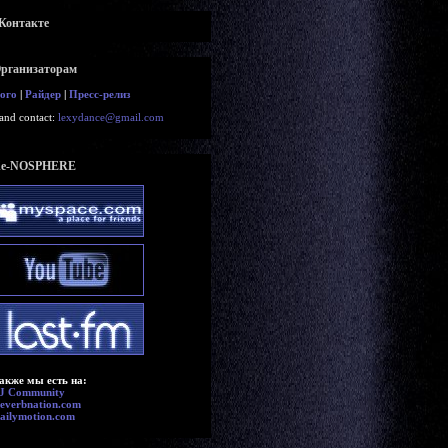
Контакте
рганизаторам
ого
|
Райдер
|
Пресс-релиз
and contact:
lexydance@gmail.com
e-NOSPHERE
акже мы есть на:
J Community
everbnation.com
ailymotion.com