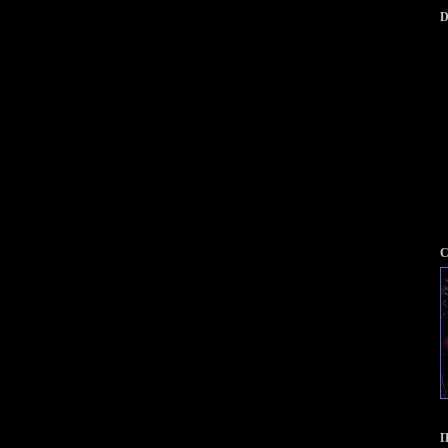
D
С
П