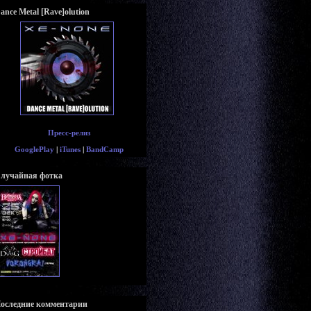
ance Metal [Rave]olution
Пресс-релиз
GooglePlay
|
iTunes
|
BandCamp
лучайная фотка
оследние комментарии