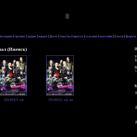
история
|
группа
|
аудио
|
видео
|
фото
|
тексты
|
пресса
|
ссылки
|
магазин
|
блоги
|
форум
вал (Ижевск)
И
У
Т
В
З
К
1
20140321 izh
20140321 izh sm
2
2