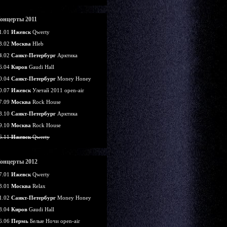
онцерты 2011
1.01
Ижевск
Qwerty
3.02
Москва
Hleb
4.02
Санкт-Петербург
Арктика
6.04
Киров
Gaudi Hall
0.04
Санкт-Петербург
Money Honey
0.07
Ижевск
Улетай 2011 open-air
7.09
Москва
Rock House
8.10
Санкт-Петербург
Арктика
9.10
Москва
Rock House
6.11
Ижевск
Qwerty
онцерты 2012
7.01
Ижевск
Qwerty
3.01
Москва
Relax
1.02
Санкт-Петербург
Money Honey
8.04
Киров
Gaudi Hall
6.06
Пермь
Белые Ночи open-air