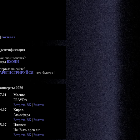
|
гостевая
дентификация
же свой человек?
огда
ВХОДИ
первые на сайте?
АРЕГИСТРИРУЙСЯ
- это быстро!
онцерты 2026
7.01
Москва
PRAVDA
Встреча ВК
|
Билеты
4.07
Киров
Атмосфера
Встреча ВК
|
Билеты
5.07
Ижевск
Иж Выль open air
Встреча ВК
|
Билеты