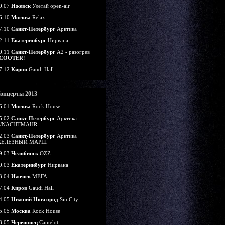
0.07
Ижевск
Улетай open-air
6.10
Москва
Relax
7.10
Санкт-Петербург
Арктика
2.11
Екатеринбург
Нирвана
0.11
Санкт-Петербург
А2 - разогрев
COOTER
!
7.12
Киров
Gaudi Hall
онцерты 2013
6.01
Москва
Rock House
5.02
Санкт-Петербург
Арктика
/NACHTMAHR
2.03
Санкт-Петербург
Арктика
ЕЛЕЗНЫЙ МАРШ
9.03
Челябинск
OZZ
0.03
Екатеринбург
Нирвана
3.04
Ижевск
МЕГА
7.04
Киров
Gaudi Hall
4.05
Нижний Новгород
Sin City
5.05
Москва
Rock House
8.05
Череповец
Camelot