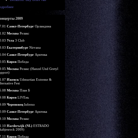
одробнее
онцерты 2009
7.01
Санкт-Петербург
Орландина
1.02
Москва
Релакс
0.03
Ухта
3 Club
8.03
Екатеринбург
Nirvana
5.04
Санкт-Петербург
Арктика
0.05
Киров
Победа
9.05
Москва
Релакс (Hanzel Und Gretyl
upport)
1.07
Ижевск
Udmurtian Extreme &
lternative Fest
5.08
Москва
План Б
9.08
Киров
LIVEнь
9.09
Череповец
Inferno
0.09
Санкт-Петербург
Арктика
9.10
Москва
Релакс
1.10
Harderwijk (NL)
ESTRADO
Aaltjesrock 2009)
7.11
Киров
Победа