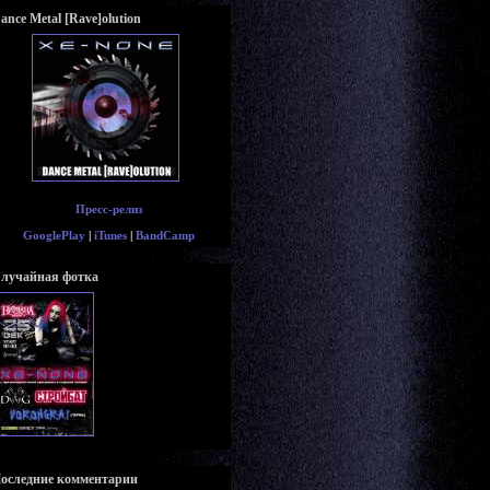
ance Metal [Rave]olution
Пресс-релиз
GooglePlay
|
iTunes
|
BandCamp
лучайная фотка
оследние комментарии