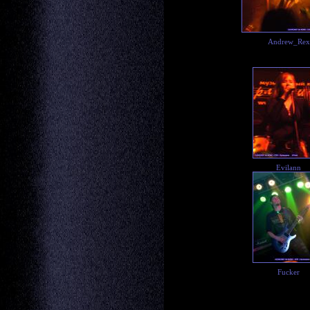
Andrew_Rex
Evilann
Fucker