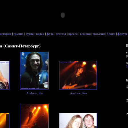
история
|
группа
|
аудио
|
видео
|
фото
|
тексты
|
пресса
|
ссылки
|
магазин
|
блоги
|
форум
ина (Санкт-Петербург)
И
У
Т
В
З
К
1
Andrew_Rex
Andrew_Rex
2
2