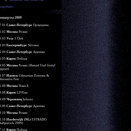
одробнее
онцерты 2009
7.01
Санкт-Петербург
Орландина
1.02
Москва
Релакс
0.03
Ухта
3 Club
8.03
Екатеринбург
Nirvana
5.04
Санкт-Петербург
Арктика
0.05
Киров
Победа
9.05
Москва
Релакс (Hanzel Und Gretyl
upport)
1.07
Ижевск
Udmurtian Extreme &
lternative Fest
5.08
Москва
План Б
9.08
Киров
LIVEнь
9.09
Череповец
Inferno
0.09
Санкт-Петербург
Арктика
9.10
Москва
Релакс
1.10
Harderwijk (NL)
ESTRADO
Aaltjesrock 2009)
7.11
Киров
Победа