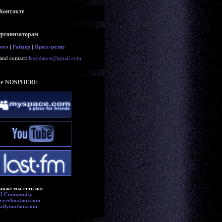
Контакте
рганизаторам
ого
|
Райдер
|
Пресс-релиз
and contact:
lexydance@gmail.com
e-NOSPHERE
акже мы есть на:
J Community
everbnation.com
ailymotion.com