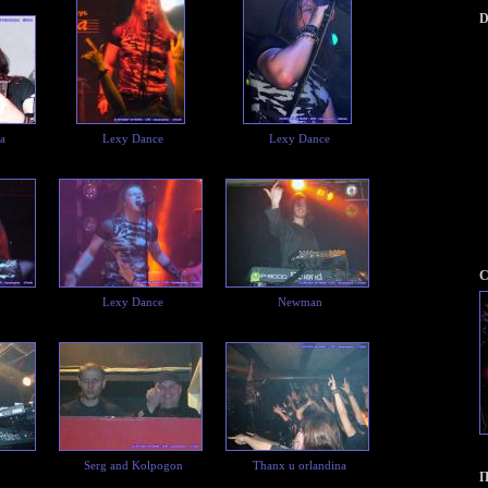
D
a
Lexy Dance
Lexy Dance
С
Lexy Dance
Newman
Serg and Kolpogon
Thanx u orlandina
П