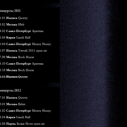
онцерты 2011
1.01
Ижевск
Qwerty
3.02
Москва
Hleb
4.02
Санкт-Петербург
Арктика
6.04
Киров
Gaudi Hall
0.04
Санкт-Петербург
Money Honey
0.07
Ижевск
Улетай 2011 open-air
7.09
Москва
Rock House
8.10
Санкт-Петербург
Арктика
9.10
Москва
Rock House
6.11
Ижевск
Qwerty
онцерты 2012
7.01
Ижевск
Qwerty
3.01
Москва
Relax
1.02
Санкт-Петербург
Money Honey
8.04
Киров
Gaudi Hall
6.06
Пермь
Белые Ночи open-air