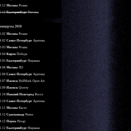
8.12
Москва
Релакс
5.12
Екатеринбург
Nirvana
онцерты 2010
5.02
Москва
Релакс
4.02
Санкт-Петербург
Арктика
0.03
Москва
Релакс
3.04
Киров
Победа
9.05
Екатеринбург
Нирвана
4.06
Москва
ХО
5.06
Санкт-Петербург
Арктика
3.07
Ижевск
HellMark Open Air
6.09
Ижевск
Qwerty
1.10
Нижний Новгород
Rocco
0.10
Санкт-Петербург
Арктика
6.11
Москва
Каста
8.12
Сыктывкар
Nemo
4.12
Пермь
Pirogi
5.12
Екатеринбург
Нирвана