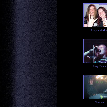
Lexy and Alin
Lexy Dance
Newman