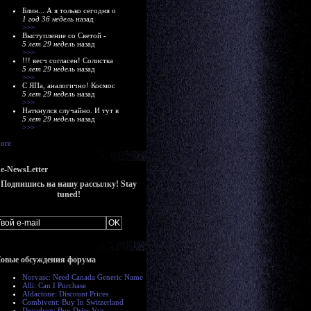
Блин... А я только сегодня о
1 год 36 недель
назад
>>>
Выступление со Светой -
5 лет 29 недель
назад
>>>
!!! весч согласен! Солистка
5 лет 29 недель
назад
>>>
С ЯПа, аналогично! Космос
5 лет 29 недель
назад
>>>
Наткнулся случайно. И тут в
5 лет 29 недель
назад
>>>
ore
e-NewsLetter
Подпишись на нашу рассылку! Stay
tuned!
овые обсуждения форума
Norvasc: Need Canada Generic Name
Alli: Can I Purchase
Aldactone: Discount Prices
Combivent: Buy In Switzerland
Decadron: Buy Dries Van