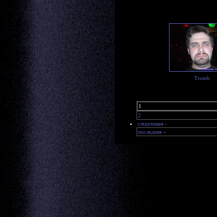
Tromb
1
2
следующая ›
последняя »