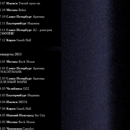
0.07
Ижевск
Улетай open-air
6.10
Москва
Relax
7.10
Санкт-Петербург
Арктика
2.11
Екатеринбург
Нирвана
0.11
Санкт-Петербург
А2 - разогрев
COOTER
!
7.12
Киров
Gaudi Hall
онцерты 2013
6.01
Москва
Rock House
5.02
Санкт-Петербург
Арктика
/NACHTMAHR
2.03
Санкт-Петербург
Арктика
ЕЛЕЗНЫЙ МАРШ
9.03
Челябинск
OZZ
0.03
Екатеринбург
Нирвана
3.04
Ижевск
МЕГА
7.04
Киров
Gaudi Hall
4.05
Нижний Новгород
Sin City
5.05
Москва
Rock House
8.05
Череповец
Camelot