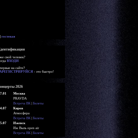
|
гостевая
дентификация
же свой человек?
огда
ВХОДИ
первые на сайте?
АРЕГИСТРИРУЙСЯ
- это быстро!
онцерты 2026
7.01
Москва
PRAVDA
Встреча ВК
|
Билеты
4.07
Киров
Атмосфера
Встреча ВК
|
Билеты
5.07
Ижевск
Иж Выль open air
Встреча ВК
|
Билеты