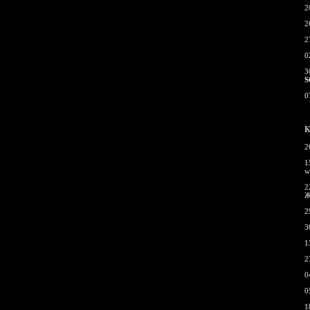
2
2
2
0
3
S
0
К
2
1
w
2
Ж
2
3
1
2
0
0
1