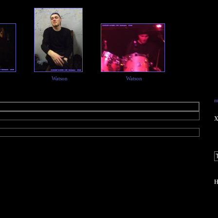
Watson
Watson
m
X
Н