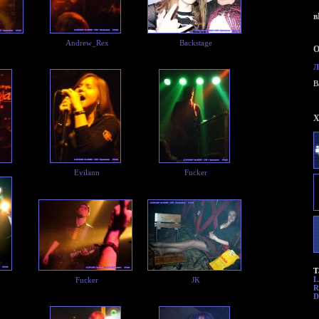
в
Andrew_Rex
Backstage
О
Л
B
X
Evilann
Fucker
Т
L
Fucker
JK
R
D